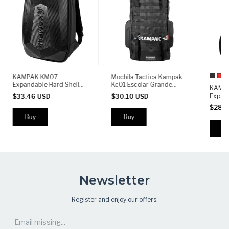
+
KAMPAK KM07
Mochila Tactica Kampak
Expandable Hard Shell
Kc01 Escolar Grande
KAMP
Laptop Backpack 15.6" |
Senderismo Campismo
Expan
$33.46 USD
$30.10 USD
Waterproof Anti-Theft
Militar Resistente
Travel
Travel, Business & Carry-
Repelente
$28.2
Outdoo
On Backpack 15-28L
Backp
Expan
Bu
Newsletter
Register and enjoy our offers.