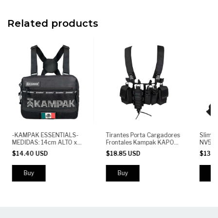
Related products
-KAMPAK ESSENTIALS-
Tirantes Porta Cargadores
Slim 
MEDIDAS: 14cm ALTO x
Frontales Kampak KAP003
NV56B
24cm largo x 9cm
Chest Bag Porta
$14.40 USD
$18.85 USD
$13.5
PROFUNDIDAD o3
Accesorios
compartimientos
independientes o respaldo
Bu
Wicking para mantenerte
fresco y