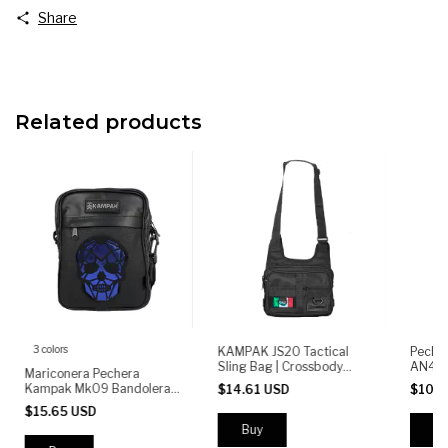
Share
Related products
3 colors
KAMPAK JS20 Tactical
Peche
Sling Bag | Crossbody
AN4 + 
Mariconera Pechera
Military Shoulder Bag |
Kampak Mk09 Bandolera
$14.61 USD
$10.4
Anti-Theft Utility Pouch
Cruzada Calavera
$15.65 USD
with Multiple
Compartments