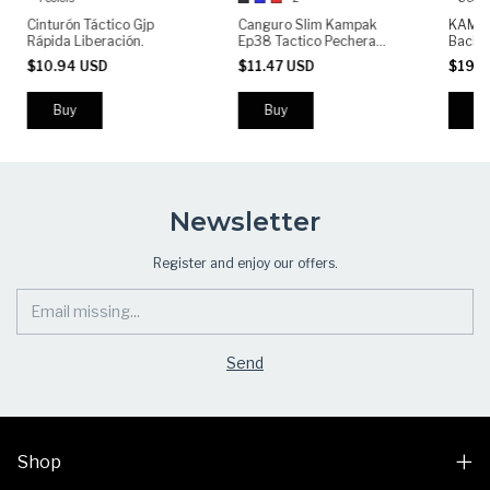
Cinturón Táctico Gjp
Canguro Slim Kampak
KAMPA
Rápida Liberación.
Ep38 Tactico Pechera
Backpa
Multiusos Deportivo
Urban 
$10.94 USD
$11.47 USD
$19.3
Backpa
EDC Tr
Buy
Buy
Bu
Newsletter
Register and enjoy our offers.
Shop