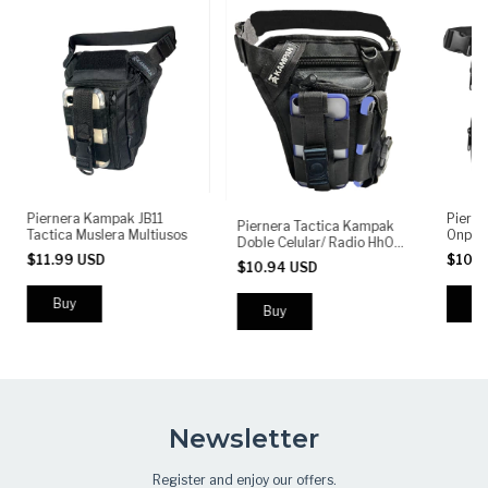
Piernera Kampak JB11
Pierne
Piernera Tactica Kampak
Tactica Muslera Multiusos
Onp1 M
Doble Celular/ Radio Hh06
Multiu
Multiusos
$11.99 USD
$10.
$10.94 USD
Newsletter
Register and enjoy our offers.