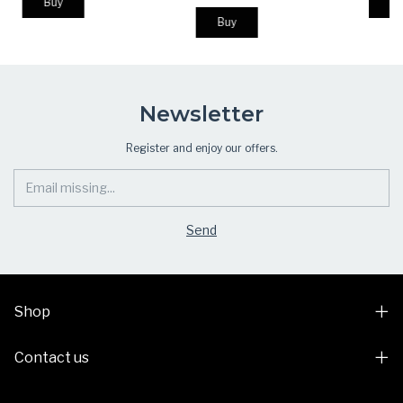
Bu
Urban Use
Buy
Newsletter
Register and enjoy our offers.
Shop
Contact us