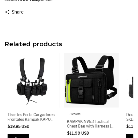
Share
Related products
3 colors
Tirantes Porta Cargadores
Doubl
Frontales Kampak KAP003
Sk12 U
KAMPAK NV53 Tactical
Chest Bag Porta
+ Radi
Chest Bag with Harness |
$18.85 USD
$11.7
Accesorios
Anti-Theft Reflective Chest
$11.99 USD
Pack for Motorcycle &