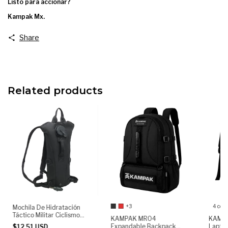
Listo para accionar?
Kampak Mx.
Share
Related products
+3
4 colo
Mochila De Hidratación
Táctico Militar Ciclismo
KAMPAK MR04
KAMPA
Gjp2.5 KAMPAK
Expandable Backpack
Laptop
$12.51 USD