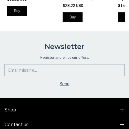
Travel Laptop School Gym
Casual
$28.22 USD
$15.1
Outdoor Water Resistant
Durabl
Backpack 10cm
Wome
Expandable
Buy
Bu
Newsletter
Register and enjoy our offers.
Shop
Contact us