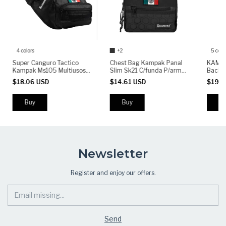
4 colors
+2
5 colo
Super Canguro Tactico
Chest Bag Kampak Panal
KAMPA
Kampak Ms105 Multiusos
Slim Sk21 C/funda P/arma
Backpa
Celular Arma
Tactica + PARCHE GRATIS
Water-
$18.06 USD
$14.61 USD
$19.3
Backpa
Compa
Buy
Buy
Bu
Newsletter
Register and enjoy our offers.