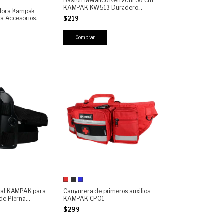
Bastón Metálico Retráctil 66 cm
KAMPAK KW513 Duradero
dora Kampak
Antiderrapante Resistente
a Accesorios.
$219
sal KAMPAK para
Cangurera de primeros auxilios
 de Pierna
KAMPAK CP01
etención Rápida |
$299
g Holster