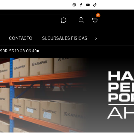
0
CONTACTO
SUCURSALES FISICAS
POLÍTICA DE DE
OR: 55 19 08 06 49◾