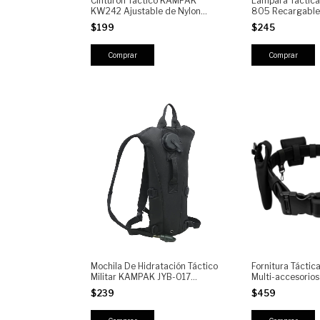
Cinturón Táctico KAMPAK
Lámpara Táctic
KW242 Ajustable de Nylon
805 Recargable
Reforzado con Hebilla de
Linterna LED Alt
$199
$245
Liberación POLICARBONATO
Luz COB, UV, 7 M
Impermeable
Mochila De Hidratación Táctico
Fornitura Tácti
Militar KAMPAK JYB-017
Multi-accesorios 
Ciclismo 2.5 L KAMPAK
Ajustable
$239
$459