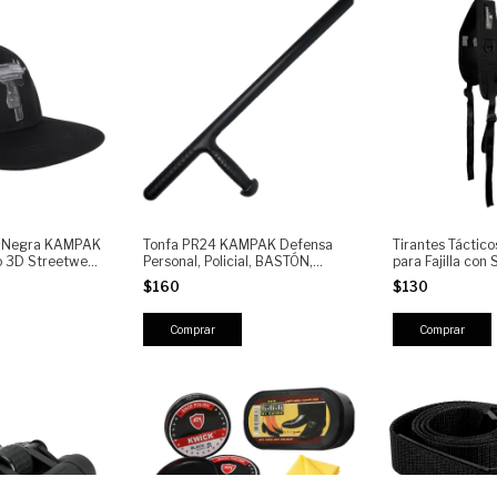
k Negra KAMPAK
Tonfa PR24 KAMPAK Defensa
Tirantes Tácti
 3D Streetwear
Personal, Policial, BASTÓN,
para Fajilla con
justable
TONFA, Táctico Profesional
Ajustables y Re
$160
$130
Antidisturbios