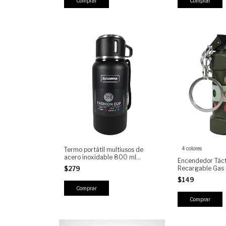
4 colores
Termo portátil multiusos de
acero inoxidable 800 ml
Encendedor Tác
KAMPAK KW-101
Recargable Gas 
$279
Llavero | Mini E
$149
Portátil para Ca
Supervivencia y
Comprar