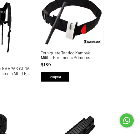
Torniquete Tactico Kampak
Militar Paramedic Primeros
Auxilio
$139
cos KAMPAK GH06
 Sistema MOLLE,
forzados