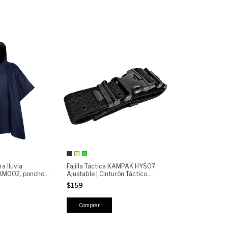
a lluvia
Fajilla Táctica KAMPAK HYS07
KM002, poncho
Ajustable | Cinturón Táctico
usos
Militar Reforzado con Hebilla de
$159
Seguridad | Tactical Belt
Outdoor Policial Seguridad
Comprar