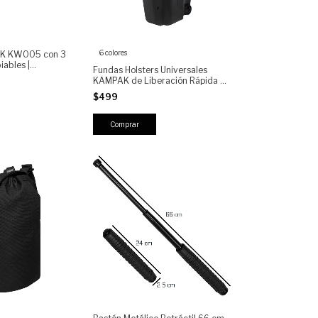
6 colores
K KW005 con 3
iables |
Fundas Holsters Universales
, Protección
KAMPAK de Liberación Rápida |
bonato
Carcasas Tácticas para Pistola |
$499
Ajustable | Retención | Polímero
de Alta Resistencia
Comprar