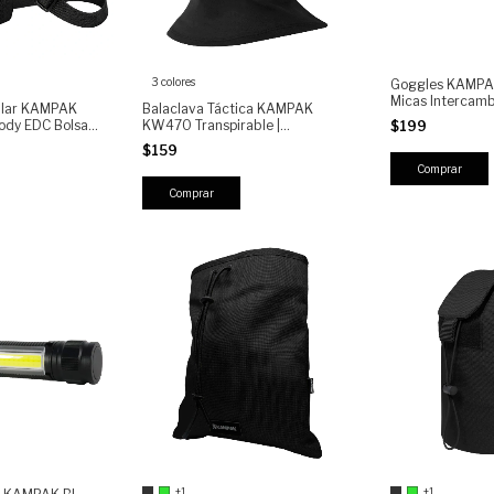
3 colores
Goggles KAMPA
Micas Intercamb
ular KAMPAK
Balaclava Táctica KAMPAK
Antiempañantes
dy EDC Bolsa
KW470 Transpirable |
$199
UV400, Policar
lera Porta
Pasamontañas Elástico con
$159
Resistente
mpermeable
Zonas Ventiladas | Uso Outdoor,
tdoor
Moto, Airsoft, Clima Frío
Comprar
+1
+1