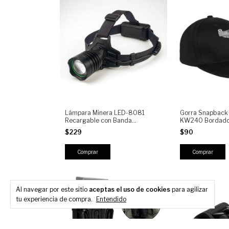
Lámpara Minera LED-8081
Gorra Snapbac
Recargable con Banda
KW240 Bordado
Ajustable, Luz Frontal Potente,
Urbano Unisex A
$229
$90
Trabajo y Camping
Al navegar por este sitio
aceptas el uso de cookies
para agilizar
tu experiencia de compra.
Entendido