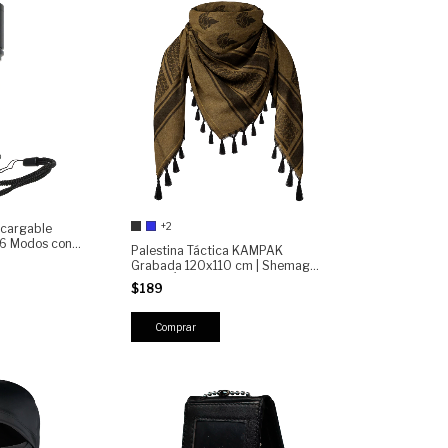
+2
cargable
6 Modos con
Palestina Táctica KAMPAK
 Rápida
Grabada 120x110 cm | Shemagh
Militar Árabe con Flecos |
$189
Bufanda Multifuncional Outdoor
Caza Motociclismo Airsoft
Camping
Comprar