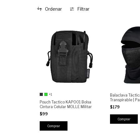
Ordenar
Filtrar
+1
Balaclava Táct
Transpirable | 
Pouch Tactico KAP001 Bolsa
Elástico con Zon
Cintura Celular MOLLE Militar
$179
Uso Outdoor, Mot
$99
Frío
Comprar