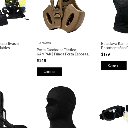
3 colores
eportivas 5
Balaclava Kamp
ables |
Pasamontañas Ci
Porta Candados Táctico
0, Ciclismo,
Moto
KAMPAK | Funda Porta Esposas /
$179
lismo, Running
Candado Metálico | Clip de
$149
Seguridad para Cinturón 360° |
Polímero de Alta Resistencia
Comprar