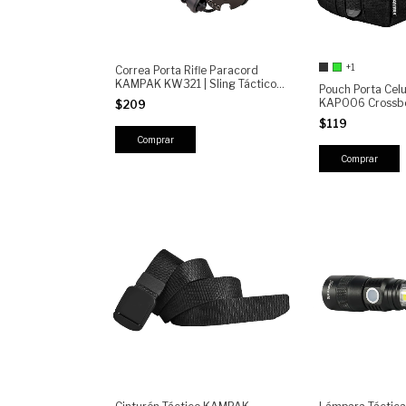
+1
Correa Porta Rifle Paracord
KAMPAK KW321 | Sling Táctico
Pouch Porta Cel
Ajustable Militar, porta fusil 1
KAP006 Crossbo
$209
punto
Compacta Bando
$119
Gadgets SEMI-I
Hombre Viaje Ou
Comprar