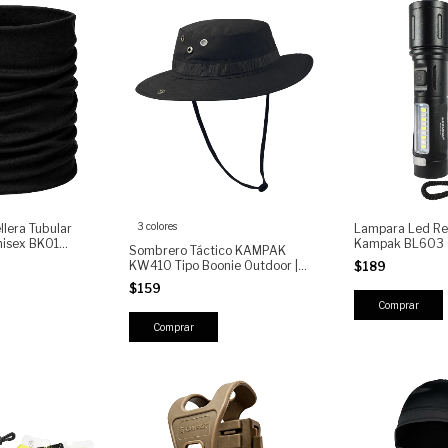
3 colores
lera Tubular
Lampara Led Re
nisex BK01
Kampak BL603 
Sombrero Táctico KAMPAK
ivo Táctico
Estrobo y Carga
KW410 Tipo Boonie Outdoor |
$189
o, Ciclismo,
Protección Solar | Ventilado |
ing
$159
Ajustable con Barbiquejo
Comprar