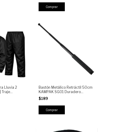
ersal Gun Holster
Comprar
a Lluvia 2
Bastón Metálico Retráctil 50cm
 Traje
KAMPAK SG01 Duradero
mpleto con
Antiderrapante Resistente
$189
ante, Ligero y
Moto, Trabajo y