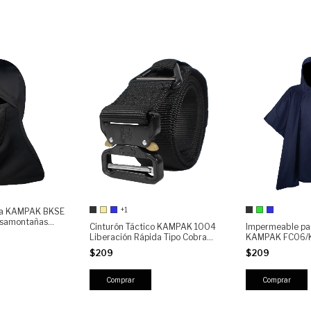
+1
ica KAMPAK BKSE
Pasamontañas
Cinturón Táctico KAMPAK 1004
Impermeable par
as Ventiladas |
Liberación Rápida Tipo Cobra
KAMPAK FC06/
o, Airsoft, Clima
Ajustable Nylon Reforzado Uso
resistente multi
$209
$209
Militar Policial Outdoor
Comprar
Comprar