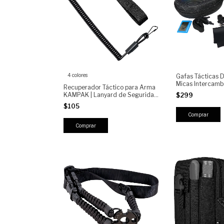
4 colores
Gafas Tácticas D
Micas Intercambi
Recuperador Táctico para Arma
Antigolpes, UV40
KAMPAK | Lanyard de Seguridad
$299
Airsoft, Motocic
con Cable en Espiral Retráctil |
$105
Broche de Liberación Rápida |
Accesorio para Cinturón
Comprar