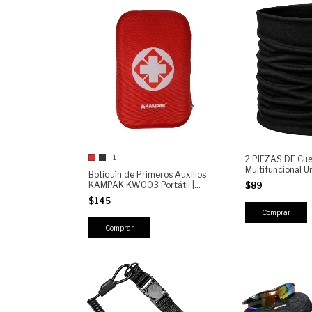
+1
2 PIEZAS DE Cuel
Multifuncional U
Botiquín de Primeros Auxilios
KAMPAK | Deport
KAMPAK KW003 Portátil |
$89
Outdoor para Mot
Emergencias, Viajes, Auto,
$145
Running y Camp
Hogar, Oficina, Camping
Comprar