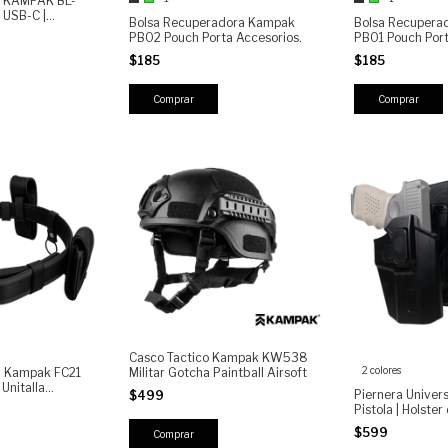
a KAMPAK BL-
 USB-C |
Bolsa Recuperadora Kampak
Bolsa Recupera
a Potencia con
PB02 Pouch Porta Accesorios.
PB01 Pouch Port
odos, Semi-
$185
$185
Comprar
Comprar
Casco Tactico Kampak KW538
2 colores
ca Kampak FC21
Militar Gotcha Paintball Airsoft
Unitalla
Piernera Univer
$499
Pistola | Holster
Ajustable con R
$599
Tactical Drop Le