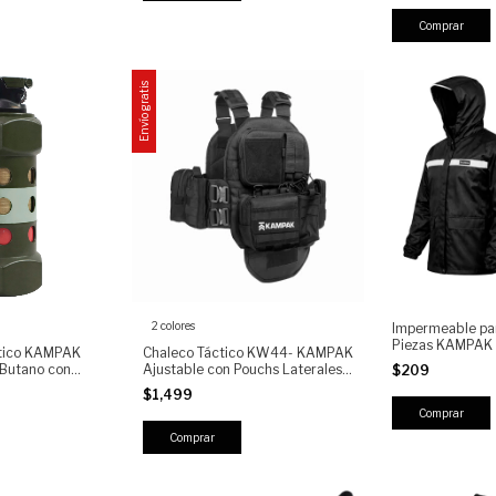
Adjustable Univ
Comprar
Envío gratis
2 colores
Impermeable par
Piezas KAMPAK |
tico KAMPAK
Chaleco Táctico KW44- KAMPAK
Impermeable Co
Butano con
Ajustable con Pouchs Laterales,
$209
Capucha, Reflect
ncendedor Militar
compartimentos Multipropósito y
$1,499
Resistente para 
mping,
liberación rapida
Uso Dia
Comprar
 EDC
Comprar