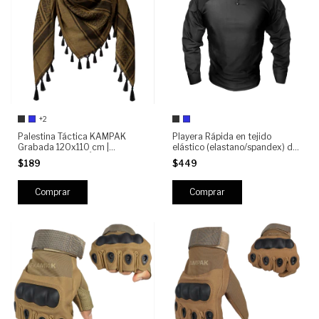
+2
Palestina Táctica KAMPAK
Playera Rápida en tejido
Grabada 120x110 cm |
elástico (elastano/spandex) de
Shemagh Militar Árabe con
alta resistencia Kampak RALY
$189
$449
Flecos | Bufanda Multifuncional
Moda Táctica Unisex Ligera
Outdoor Caza Motociclismo
Airsoft Camping
Comprar
Comprar