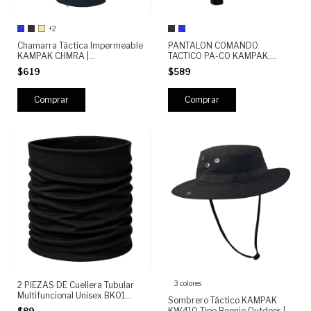
+2
Chamarra Táctica Impermeable
PANTALON COMANDO
KAMPAK CHMRA |
TACTICO PA-CO KAMPAK,
Rompeviento Outdoor,
SEMIREPELENTE,
$619
$589
Resistente y Ligera para Uso
ANTIDESGARRE
Diario
Comprar
Comprar
3 colores
2 PIEZAS DE Cuellera Tubular
Multifuncional Unisex BK01
Sombrero Táctico KAMPAK
KAMPAK | Deportivo Táctico
KW410 Tipo Boonie Outdoor |