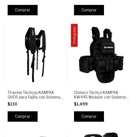
Envío gratis
Tirantes Tácticos KAMPAK
Chaleco Táctico KAMPAK
GH06 para Fajilla con Sistema
KW445 Modular con Sistema
MOLLE, Ajustables y
MOLLE, Portacargadores AR y
$130
$1,499
Reforzados
Pistola, Mochila Desmontable -
Tactical Vest Plate Carrier