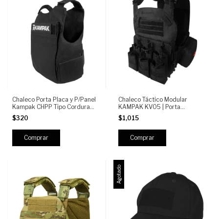
Chaleco Porta Placa y P/Panel
Chaleco Táctico Modular
Kampak CHPP Tipo Cordura
KAMPAK KV05 | Porta
Semi Repelente
Cargadores MOLLE | Bolsas
$320
$1,015
Laterales Médicas | Ajustable y
Expandible
Agotado