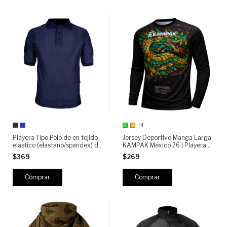
+4
Playera Tipo Polo de en tejido
Jersey Deportivo Manga Larga
elástico (elastano/spandex) de
KAMPAK México 26 | Playera
alta resistencia Manga Corta
Térmica Transpirable para
$369
$269
KAMPAK PLMC Moda Táctica
Moto, Ciclismo, Running y
Unisex
Outdoor | Secado Rápido,
Ajuste Cómodo
Comprar
Comprar