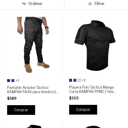
Ordenar
Filtrar
+3
+3
Playera Polo Táctica Manga
Pantalón Aviador Táctico
Corta KAMPAK PPMC | Tela
KAMPAK PAAV para Hombre |
Transpirable | Bolsas con Cierre
Militar Multibolsillos |
$305
$589
| Espacio para Parches
Resistente, Cómodo y RIPSTOP
| Trabajo y Outdoor,
Semirepelente
Comprar
Comprar