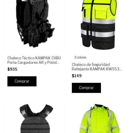
3 colores
Chaleco Táctico KAMPAK CHBU
Porta Cargadores AR y Pistola |
Chaleco de Seguridad
Sistema MOLLE Frontal |
Reflejante KAMPAK KW553
$935
Bungee de Retención |
Alta Visibilidad con Bolsillos
Ajustable Profesional, PORTA
$149
Multifunción y Cierre Reforzado
PLACA
para Trabajo, Construcción y
Seguridad Ind
Comprar