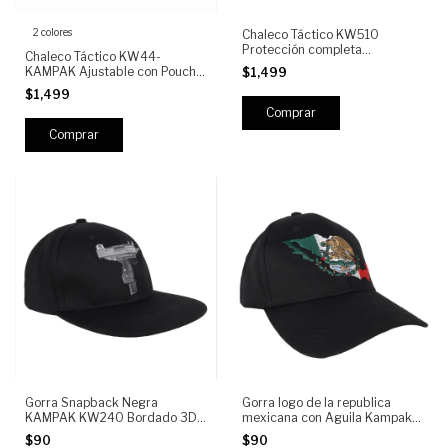
2 colores
Chaleco Táctico KW510
Protección completa
Chaleco Táctico KW44-
Multifuncional Liberación
KAMPAK Ajustable con Pouchs
$1,499
Rápida con Sistema Pouch y
Laterales, compartimentos
$1,499
Porta Cargadores
Multipropósito y liberación
rapida
Comprar
Gorra Snapback Negra
Gorra logo de la republica
KAMPAK KW240 Bordado 3D
mexicana con Aguila Kampak
Streetwear Urbano Unisex
KW-198
$90
$90
Ajustable