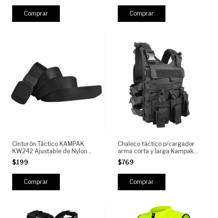
Comprar
Comprar
Cinturón Táctico KAMPAK
Chaleco táctico p/cargador
KW242 Ajustable de Nylon
arma corta y larga Kampak
Reforzado con Hebilla de
CH3C, para Placa.
$199
$769
Liberación POLICARBONATO