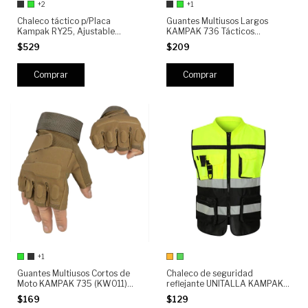
+2
+1
Chaleco táctico p/Placa
Guantes Multiusos Largos
Kampak RY25, Ajustable
KAMPAK 736 Tácticos
Crossfit
Antiderrapante
$529
$209
Comprar
Comprar
+1
Guantes Multiusos Cortos de
Chaleco de seguridad
Moto KAMPAK 735 (KW011)
reflejante UNITALLA KAMPAK
Tácticos Antiderrapantes
KW045, Bolsillos multiusos.
$169
$129