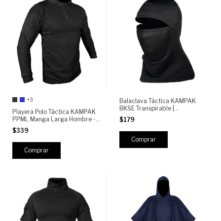
+3
Balaclava Táctica KAMPAK
BKSE Transpirable |
Playera Polo Táctica KAMPAK
Pasamontañas Elástico con
PPML Manga Larga Hombre -
$179
Zonas Ventiladas | Uso Outdoor,
Tela transpirable, Bolsas con
$339
Moto, Airsoft, Clima Frío
Cierre y Espacio para Parches,
Táctica, Militar, Resistente
Comprar