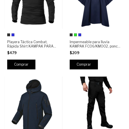
Playera Táctica Combat,
Impermeable para lluvia
Rápida Shirt KAMPAK PARA
KAMPAK FC06/KM002, poncho
Hombre, Mujer- Manga Larga
resistente multiusos
$479
$209
Ripstop | Secado Rápido,
Resistente y Ligera
Comprar
Comprar