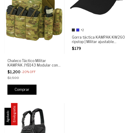
+2
Gorra táctica KAMPAK KW260
ripstop | Militar ajustable
hombre mujer | resistente, área
$179
para parches
Chaleco Táctico Militar
KAMPAK JYB143 Modular con
Placas Ajustables, Bolsas
$1,200
-
20
%
OFF
desmontables, molle, porta
$1,500
cargadores, multicam
Envío gratis
Agotado