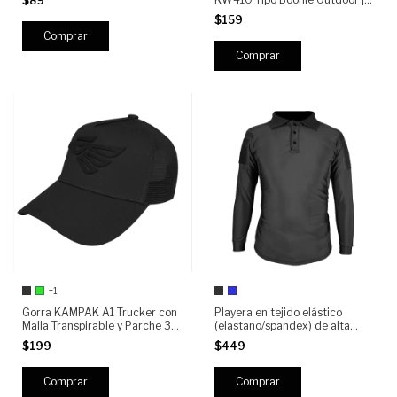
$89
Outdoor para Moto, Ciclismo,
Protección Solar | Ventilado |
Running y Camping
$159
Ajustable con Barbiquejo
Comprar
+1
Gorra KAMPAK A1 Trucker con
Playera en tejido elástico
Malla Transpirable y Parche 3D
(elastano/spandex) de alta
| Ajustable Tipo Snapback |
resistencia Tipo Polo Manga
$199
$449
Gorra Deportiva y Urbana
Larga KAMPAK PLML Moda
Unisex
Táctica Unisex
Comprar
Comprar