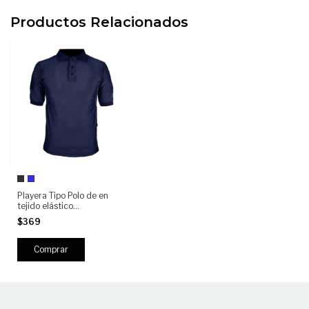
Productos Relacionados
Playera Tipo Polo de en
tejido elástico
(elastano/spandex) de alta
$369
resistencia Manga Corta
KAMPAK PLMC Moda
Táctica Unisex
Comprar