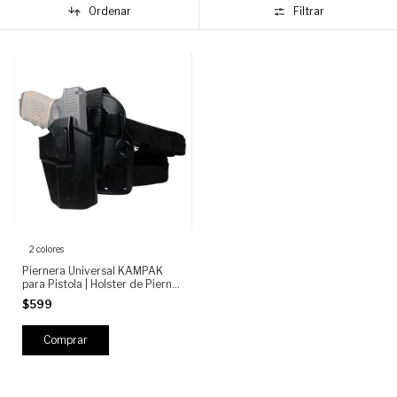
Ordenar
Filtrar
2 colores
Piernera Universal KAMPAK
para Pistola | Holster de Pierna
Ajustable con Retención
$599
Rápida | Tactical Drop Leg
Holster Adjustable Universal
Gun Holster
Comprar