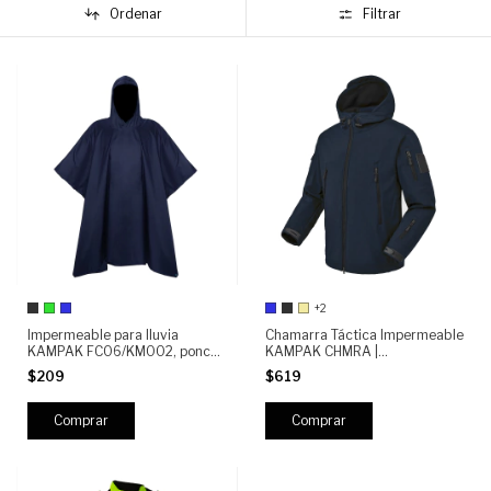
Ordenar
Filtrar
+2
Impermeable para lluvia
Chamarra Táctica Impermeable
KAMPAK FC06/KM002, poncho
KAMPAK CHMRA |
resistente multiusos
Rompeviento Outdoor,
$209
$619
Resistente y Ligera para Uso
Diario
Comprar
Comprar