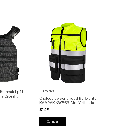
3 colores
o Kampak Ep41
ia Crossfit
Chaleco de Seguridad Reflejante
KAMPAK KW553 Alta Visibilidad
con Bolsillos Multifunción y
$149
Cierre Reforzado para Trabajo,
Construcción y Seguridad Ind
Comprar