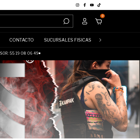
0
CONTACTO
SUCURSALES FISICAS
POLÍTICA DE DE
OR: 55 19 08 06 49◾