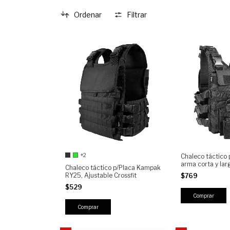
Ordenar
Filtrar
+2
Chaleco táctico
arma corta y la
Chaleco táctico p/Placa Kampak
CH3C, para Placa
RY25, Ajustable Crossfit
$769
$529
Comprar