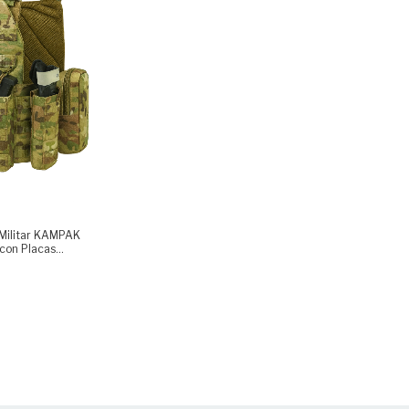
 Militar KAMPAK
con Placas
as
lle, porta
ticam