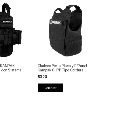
o KAMPAK
Chaleco Porta Placa y P/Panel
 con Sistema
Kampak CHPP Tipo Cordura
rgadores AR y
Semi Repelente
$320
a Desmontable -
te Carrier