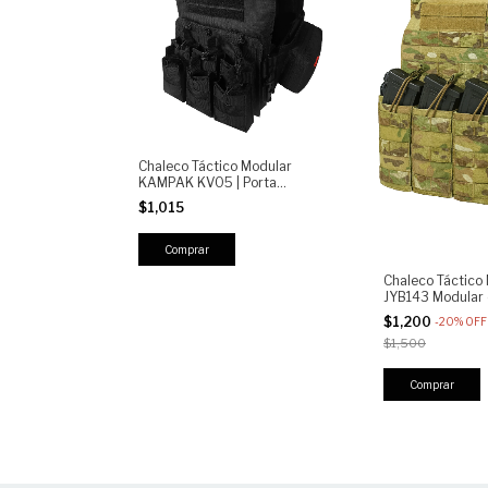
Chaleco Táctico Modular
KAMPAK KV05 | Porta
Cargadores MOLLE | Bolsas
$1,015
Laterales Médicas | Ajustable y
Expandible
Chaleco Táctico
JYB143 Modular 
Ajustables, Bols
$1,200
-
20
%
OFF
desmontables, mo
$1,500
cargadores, mul