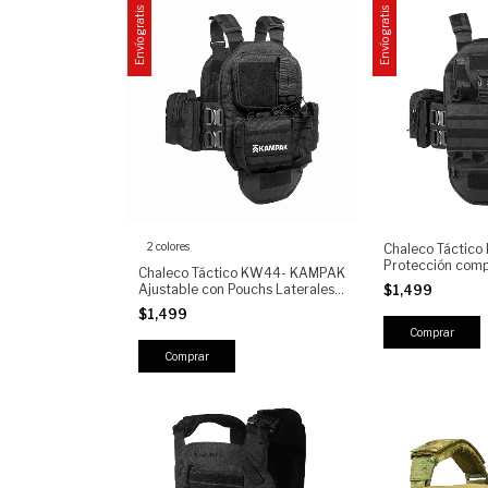
Envío gratis
Envío gratis
2 colores
Chaleco Táctic
Protección comp
Chaleco Táctico KW44- KAMPAK
Multifuncional L
Ajustable con Pouchs Laterales,
$1,499
con Sistema Pou
compartimentos Multipropósito y
$1,499
Cargadores
liberación rapida
Comprar