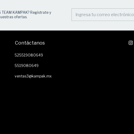
S TEAM KAMPAK? Registrate y
uestras ofertas.
Contáctanos
525519080649
5519080649
ventas3@kampak.mx