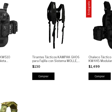
Envío gratis
o KW510
Tirantes Tácticos KAMPAK GH06
Chaleco Táctic
leta
para Fajilla con Sistema MOLLE,
KW445 Modular
iberación Rápida
Ajustables y Reforzados
MOLLE, Portaca
$130
$1,499
ch y Porta
Pistola, Mochil
Tactical Vest Pla