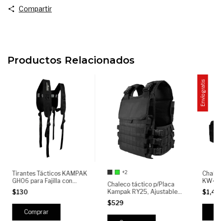
Compartir
Productos Relacionados
Envío gratis
+2
Tirantes Tácticos KAMPAK
Chale
GH06 para Fajilla con
KW445
Chaleco táctico p/Placa
Sistema MOLLE, Ajustables
Siste
Kampak RY25, Ajustable
$130
$1,4
y Reforzados
Portac
Crossfit
$529
Pistol
Desmon
Vest P