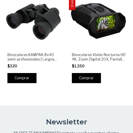
Binoculares KAMPAK 8x40
Binoculares Visión Nocturna HD
semi-profesionales | Largos
4K, Zoom Digital 20X, Pantalla
Alcances | Visión Clara HD |
3" Recargables - Para Caza,
$320
$1,350
Camping, Caza, Observación y
Camping y Observación de
Deportes
Fauna
Newsletter