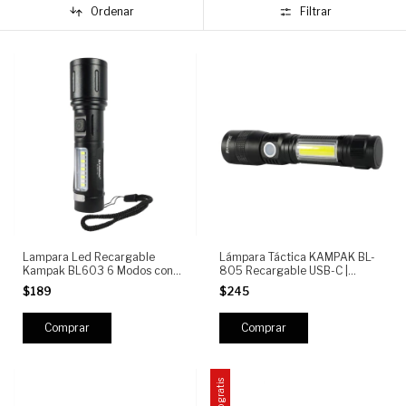
Ordenar
Filtrar
Lampara Led Recargable
Lámpara Táctica KAMPAK BL-
Kampak BL603 6 Modos con
805 Recargable USB-C |
Estrobo y Carga Rápida
Linterna LED Alta Potencia con
$189
$245
Luz COB, UV, 7 Modos, Semi-
Impermeable
Envío gratis