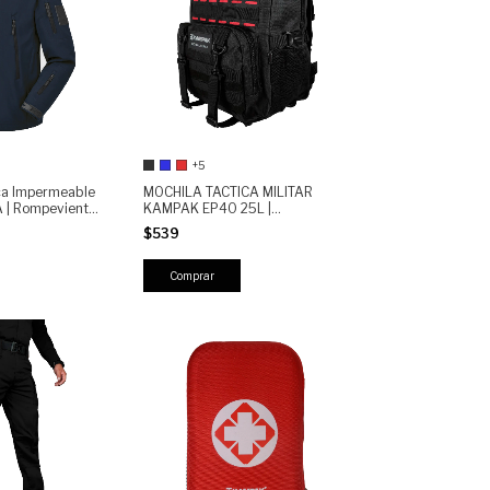
+5
ca Impermeable
MOCHILA TACTICA MILITAR
| Rompeviento
KAMPAK EP40 25L |
nte y Ligera
SEMIREPELENTE, RESISTENTE,
$539
COMPARTIMENTO PARA LAP
TOP 17'', MOLLE Y MULTIPLES
BOLSILLOS"
Comprar