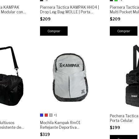
ica KAMPAK
Piernera Táctica KAMPAK HH04 |
Piernera Tacti
 Modular con
Drop Leg Bag MOLLE | Porta
Multi Pocket Mul
culto, 4
Accesorios Outdoor | Muslera
$209
$209
ble
Ajustable Militar | Tactical Leg
Bag
Comprar
Comprar
+1
Pechera Tactic
Porta Celular
ultiusos
Mochila Kampak Rm01
sistente de
Reflejante Deportiva
$199
para uso Diario
Multifuncional
$319