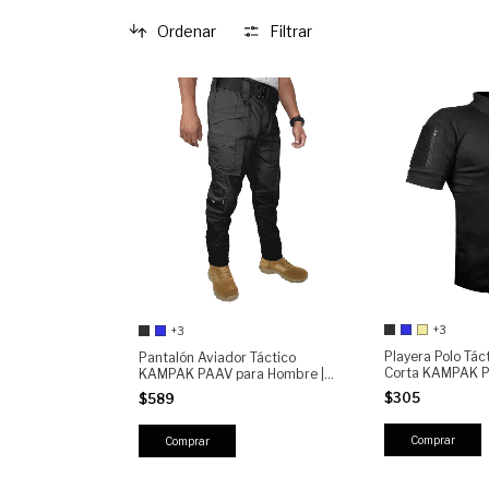
Ordenar
Filtrar
+3
+3
Playera Polo Tá
Pantalón Aviador Táctico
Corta KAMPAK P
KAMPAK PAAV para Hombre |
Transpirable | Bo
Militar Multibolsillos | Resistente,
$305
$589
Espacio para Pa
Cómodo y RIPSTOP | Trabajo y
Outdoor, Semirepelente
Comprar
Comprar