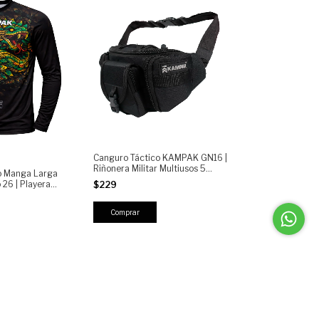
Canguro Táctico KAMPAK GN16 |
Riñonera Militar Multiusos 5
o Manga Larga
Compartimientos | Bolsa
26 | Playera
$229
Crossbody resistente para
rable para Moto,
outdoor, viaje y uso diario
g y Outdoor |
 Ajuste Cómodo