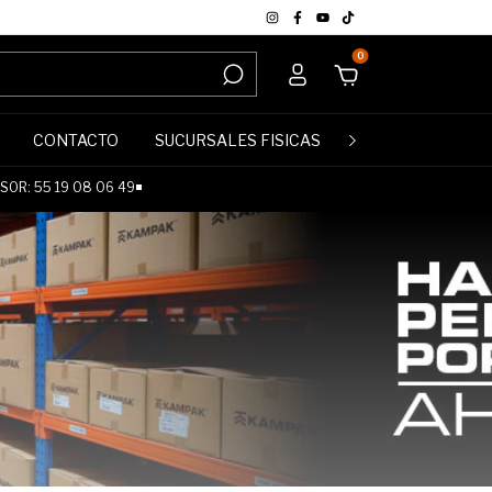
0
CONTACTO
SUCURSALES FISICAS
POLÍTICA DE DE
OR: 55 19 08 06 49◾