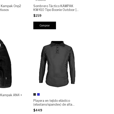
ca Kampak Onp2
Sombrero Táctico KAMPAK
tiusos
KW410 Tipo Boonie Outdoor |
Protección Solar | Ventilado |
$159
Ajustable con Barbiquejo
Comprar
a Kampak AN4 +
Playera en tejido elástico
(elastano/spandex) de alta
resistencia Tipo Polo Manga
$449
Larga KAMPAK PLML Moda