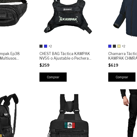
+2
+2
ampak Ep38
CHEST BAG Táctica KAMPAK
Chamarra Tácti
Multiusos
NV56 o Ajustable o Pechera
KAMPAK CHMRA 
Crossbody Unisex o Ideal para
Outdoor, Resiste
$259
$619
Moto, EDC, Senderismo y Uso
para Uso Diario
Diario
Comprar
Comprar