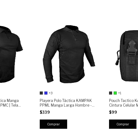
+3
+1
ctica Manga
Playera Polo Táctica KAMPAK
Pouch Tactico 
PMC | Tela
PPML Manga Larga Hombre -
Cintura Celular 
lsas con Cierre |
Tela transpirable, Bolsas con
$339
$99
rches
Cierre y Espacio para Parches,
Táctica, Militar, Resistente
Comprar
Comprar