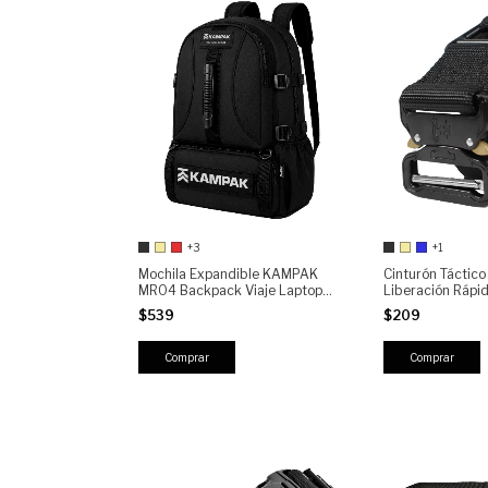
+3
+1
Mochila Expandible KAMPAK
Cinturón Tácti
MR04 Backpack Viaje Laptop
Liberación Rápi
Escolar Gym Outdoor
Ajustable Nylon
$539
$209
Impermeable 10cm Expandible
Militar Policial 
Comprar
Comprar