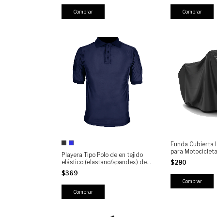
Comprar
Comprar
Funda Cubierta
para Motocicle
Playera Tipo Polo de en tejido
KW009 | Protect
elástico (elastano/spandex) de
$280
Scooter y Bicicle
alta resistencia Manga Corta
$369
Contra Lluvia, Po
KAMPAK PLMC Moda Táctica
Comprar
Unisex
Comprar