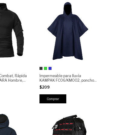
 Combat, Rápida
Impermeable para lluvia
PARA Hombre,
KAMPAK FC06/KM002, poncho
rga Ripstop |
resistente multiusos
$209
Resistente y
Comprar