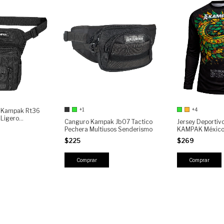
+1
+4
a Kampak Rt36
Ligero
Canguro Kampak Jb07 Tactico
Jersey Deportiv
Pechera Multiusos Senderismo
KAMPAK México 
Térmica Transpi
$225
$269
Ciclismo, Runnin
Secado Rápido,
Comprar
Comprar