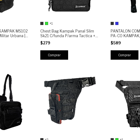
+1
a KAMPAK MS102
Chest Bag Kampak Panal Slim
PANTALON COM
ilitar Urbana |
Sk21 C/funda P/arma Tactica +
PA-CO KAMPAK
ochila
PARCHE GRATIS
SEMIREPELENTE
$279
$589
so Diario, Viaje
ANTIDESGARRE
Comprar
Comprar
+2
+1