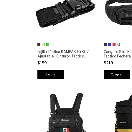
+2
Fajilla Táctica KAMPAK HYS07
Canguro Slim K
Ajustable | Cinturón Táctico
Tactico Pechera 
Militar Reforzado con Hebilla de
Deportivo
$159
$219
Seguridad | Tactical Belt
Outdoor Policial Seguridad
Comprar
Comprar