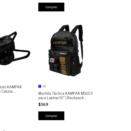
Táctica Unisex
Comprar
+2
 Moto KAMPAK
 Celular
Mochila Táctica KAMPAK MS103
chila De Tanque
para Laptop 16" | Backpack
Urbana Resistente-SEMI
 Reflectantes
$369
repelente | 5 Compartimentos |
Capacidad 20 L
Comprar