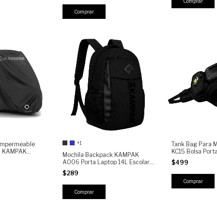
Comprar
+1
 Impermeable
Tank Bag Para
ta KAMPAK
KC15 Bolsa Porta
Mochila Backpack KAMPAK
or para Moto,
Impermeable Mo
A006 Porta Laptop 14L Escolar
$499
ta | Cobertor
Motocicleta Con
Universitaria Urbana Viaje Casual
lvo y Sol
$289
Compartimentos
Resistente Hombre Mujer
Comprar