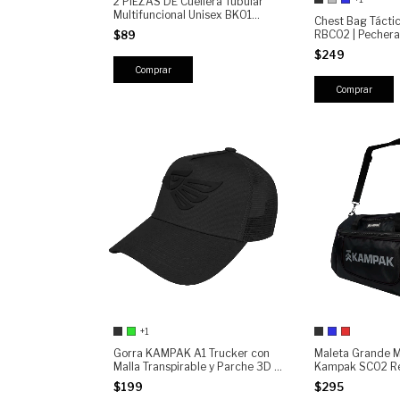
2 PIEZAS DE Cuellera Tubular
Multifuncional Unisex BK01
Chest Bag Táct
KAMPAK | Deportivo Táctico
RBC02 | Pechera
$89
Outdoor para Moto, Ciclismo,
Compartimento O
Running y Camping
$249
Bolsillos, Ajusta
Comprar
+1
Gorra KAMPAK A1 Trucker con
Maleta Grande M
Malla Transpirable y Parche 3D |
Kampak SC02 Re
Ajustable Tipo Snapback | Gorra
Gran capacidad 
$199
$295
Deportiva y Urbana Unisex