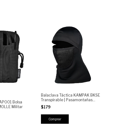
Balaclava Táctica KAMPAK BKSE
Transpirable | Pasamontañas
KAP001 Bolsa
Elástico con Zonas Ventiladas |
MOLLE Militar
$179
Uso Outdoor, Moto, Airsoft, Clima
Frío