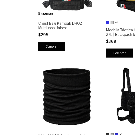
+4
Chest Bag Kampak DH02
Multiusos Unisex
Mochila Táctic
27L | Backpack M
$295
Porta Laptop | M
$369
Resistente para U
y Outdoor
Comprar
+1