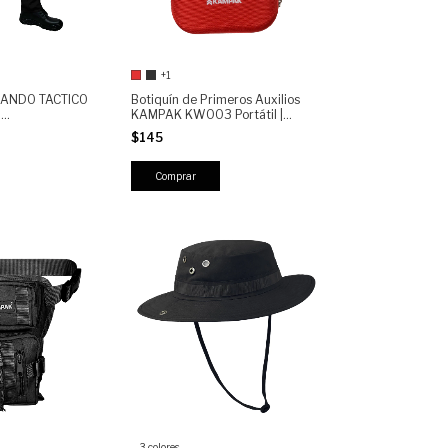
+1
ANDO TACTICO
Botiquín de Primeros Auxilios
,
KAMPAK KW003 Portátil |
,
Emergencias, Viajes, Auto,
$145
Hogar, Oficina, Camping
Comprar
3 colores