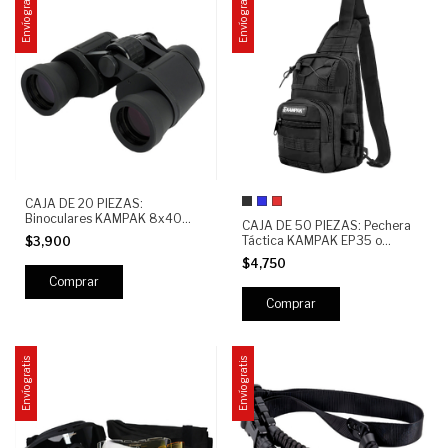
Envío gratis
Envío gratis
CAJA DE 20 PIEZAS:
Binoculares KAMPAK 8x40
CAJA DE 50 PIEZAS: Pechera
semi-profesionales | Largos
Táctica KAMPAK EP35 o
$3,900
Alcances | Visión Clara HD |
Crossbody Compacta o Bolso
Camping, Caza, Observación y
$4,750
Sling Antirrobo o Resistente
Deportes
600D o Viaje, Urbano y EDC
Comprar
Envío gratis
Envío gratis