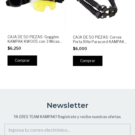
CAJA DE 50 PIEZAS: Goggles
CAJA DE 50 PIEZAS: Correa
KAMPAK KW005 con 3 Micas
Porta Rifle Paracord KAMPAK
Intercambiables |
KW321 | Sling Táctico
$6,250
$6,000
Antiempañantes, Protección
Ajustable Militar, porta fusil 1
UV400, Policarbonato
punto
Resistente
Newsletter
YA ERES TEAM KAMPAK? Registrate y recibe nuestras ofertas.