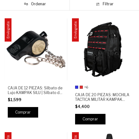
Ordenar
Filtrar
Envío gratis
Envío gratis
+6
CAJA DE 12 PIEZAS: Silbato de
Lujo KAMPAK SILU | Silbato de
CAJA DE 20 PIEZAS: MOCHILA
Emergencia Profesional con
TACTICA MILITAR KAMPAK
$1,599
Cadena | Seguridad, Deporte y
EP40 25L | SEMIREPELENTE,
Uso Táctico
$4,400
RESISTENTE, COMPARTIMENTO
PARA LAP TOP 17'', MOLLE Y
MULTIPLES BOLSILLOS
Comprar