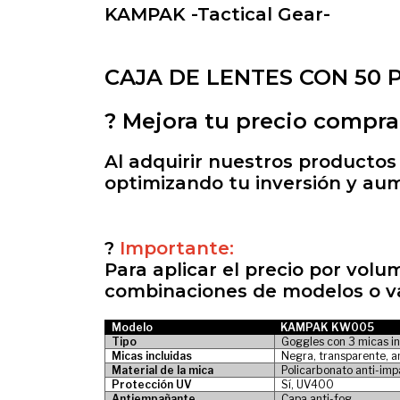
KAMPAK -Tactical Gear-
CAJA DE LENTES CON 50 
?
Mejora tu precio compr
Al adquirir nuestros productos
optimizando tu inversión y a
?
Importante:
Para aplicar el precio por vol
combinaciones de modelos o va
Modelo
KAMPAK KW005
Tipo
Goggles con 3 micas i
Micas incluidas
Negra, transparente, a
Material de la mica
Policarbonato anti-im
Protección UV
Sí, UV400
Antiempañante
Capa anti-fog