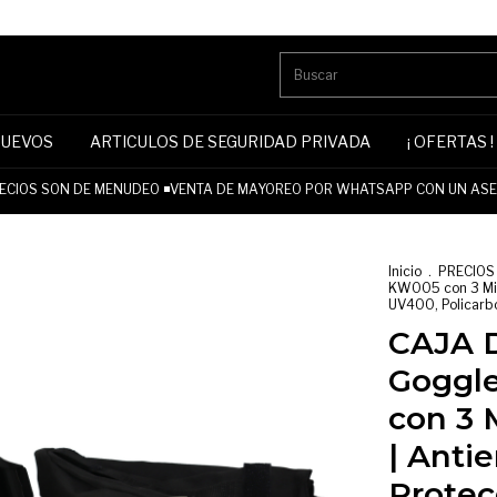
NUEVOS
ARTICULOS DE SEGURIDAD PRIVADA
¡ OFERTAS !
CIOS SON DE MENUDEO ◾VENTA DE MAYOREO POR WHATSAPP CON UN ASES
Inicio
.
PRECIOS
KW005 con 3 Mic
UV400, Policarb
CAJA D
Goggl
con 3 
| Anti
Protec