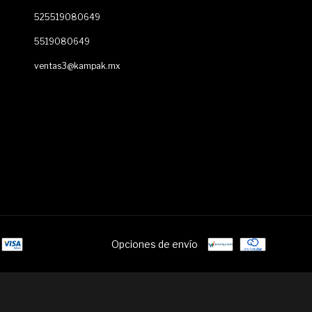
525519080649
5519080649
ventas3@kampak.mx
Opciones de envío