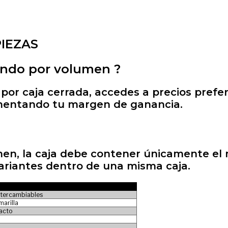
PIEZAS
ando por volumen
?
 por
caja cerrada
, accedes a
precios prefe
umentando tu margen de ganancia.
umen,
la caja debe contener únicamente e
riantes dentro de una misma caja.
ntercambiables
marilla
pacto