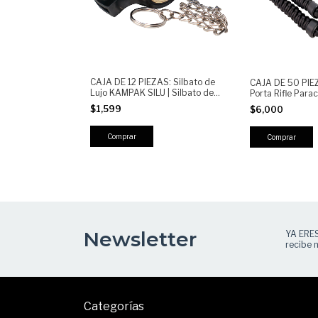
CAJA DE 12 PIEZAS: Silbato de
CAJA DE 50 PIE
Lujo KAMPAK SILU | Silbato de
Porta Rifle Par
Emergencia Profesional con
KW321 | Sling Tá
$1,599
$6,000
Cadena | Seguridad, Deporte y
Militar, porta fus
Uso Táctico
Newsletter
YA ERE
recibe n
Categorías