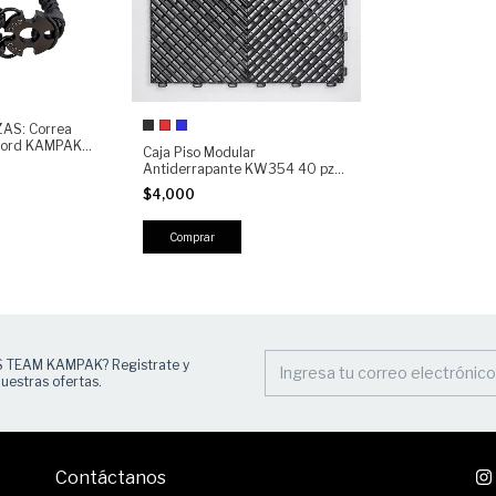
ZAS: Correa
acord KAMPAK
Caja Piso Modular
ctico Ajustable
Antiderrapante KW354 40 pz
il 1 punto
Rejilla de Alta Resistencia
$4,000
Multiusos
Comprar
S TEAM KAMPAK? Registrate y
uestras ofertas.
Contáctanos