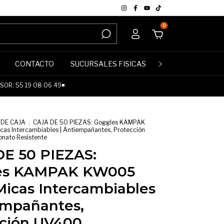
0
CONTACTO
SUCURSALES FISICAS
POLÍTICA DE DE
OR: 55 19 08 06 49◾
 DE CAJA
.
CAJA DE 50 PIEZAS: Goggles KAMPAK
as Intercambiables | Antiempañantes, Protección
onato Resistente
E 50 PIEZAS:
es KAMPAK KW005
Micas Intercambiables
empañantes,
ción UV400,