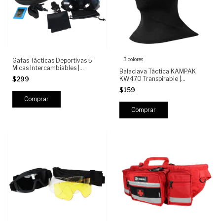
3 colores
Gafas Tácticas Deportivas 5
Micas Intercambiables |
Balaclava Táctica KAMPAK
Antigolpes, UV400, Ciclismo,
KW470 Transpirable |
$299
Airsoft, Motociclismo, Running
Pasamontañas Elástico con
$159
Zonas Ventiladas | Uso Outdoor,
Moto, Airsoft, Clima Frío
Comprar