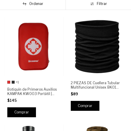
Ordenar
Filtrar
+1
2 PIEZAS DE Cuellera Tubular
Multifuncional Unisex BK01
Botiquín de Primeros Auxilios
KAMPAK | Deportivo Táctico
KAMPAK KW003 Portátil |
$89
Outdoor para Moto, Ciclismo,
Emergencias, Viajes, Auto,
$145
Running y Camping
Hogar, Oficina, Camping
Comprar