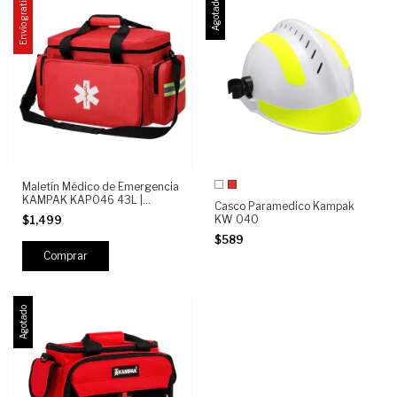
Envío gratis
Agotado
Maletín Médico de Emergencia
KAMPAK KAP046 43L |
Casco Paramedico Kampak
Botiquín Profesional para
KW 040
$1,499
Paramédico, Primeros Auxilios,
Trauma y Rescate
$589
Agotado