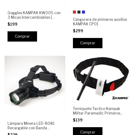
Goggles KAMPAK KW005 con
3 Micas Intercambiables |
Cangurera de primeros auxilios
Antiempañantes, Protección
KAMPAK CP01
$199
UV400, Policarbonato
Resistente
$299
Comprar
Torniquete Tactico Kampak
Militar Paramedic Primeros
Auxilio
$139
Lámpara Minera LED-8081
Recargable con Banda
Ajustable, Luz Frontal Potente,
$229