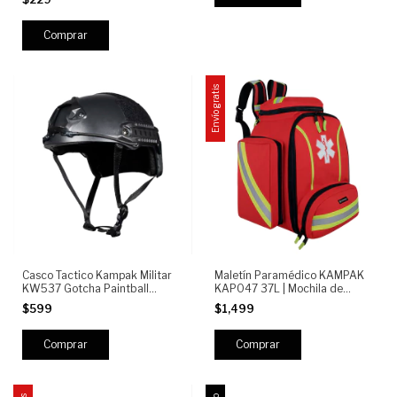
Trabajo y Camping
Envío gratis
Casco Tactico Kampak Militar
Maletín Paramédico KAMPAK
KW537 Gotcha Paintball
KAP047 37L | Mochila de
Airsoft
Emergencias Médicas con
$599
$1,499
Organizador Interno, Material
Reflectante y Compartimentos
Profesionales