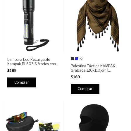
+2
Lampara Led Recargable
Kampak BL603 6 Modos con
Palestina Táctica KAMPAK
Estrobo y Carga Rápida
Grabada 120x110 cm |
$189
Shemagh Militar Árabe con
$189
Flecos | Bufanda Multifuncional
Outdoor Caza Motociclismo
Airsoft Camping
Comprar