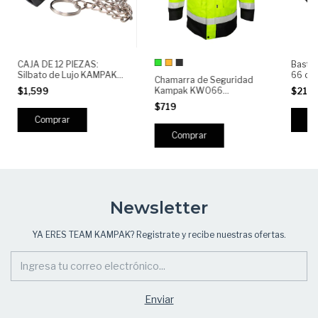
CAJA DE 12 PIEZAS:
Bastón
Silbato de Lujo KAMPAK
66 cm
Chamarra de Seguridad
SILU | Silbato de
Durad
Kampak KW066
$1,599
$219
Emergencia Profesional
Resist
reflejante/impermeable
con Cadena | Seguridad,
$719
Deporte y Uso Táctico
Comprar
Newsletter
YA ERES TEAM KAMPAK? Registrate y recibe nuestras ofertas.