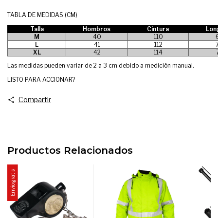
TABLA DE MEDIDAS (CM)
Talla
Hombros
Cintura
Lon
M
40
110
L
41
112
XL
42
114
Las medidas pueden variar de 2 a 3 cm debido a medición manual.
LISTO PARA ACCIONAR?
Compartir
Productos Relacionados
Envío gratis