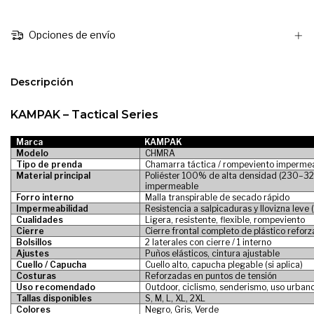
Opciones de envío
Descripción
KAMPAK – Tactical Series
Marca
KAMPAK
Modelo
CHMRA
Tipo de prenda
Chamarra táctica / rompeviento imperme
Material principal
Poliéster 100% de alta densidad (230–3
impermeable
Forro interno
Malla transpirable de secado rápido
Impermeabilidad
Resistencia a salpicaduras y llovizna leve
Cualidades
Ligera, resistente, flexible, rompeviento
Cierre
Cierre frontal completo de plástico refor
Bolsillos
2 laterales con cierre / 1 interno
Ajustes
Puños elásticos, cintura ajustable
Cuello / Capucha
Cuello alto, capucha plegable (si aplica)
Costuras
Reforzadas en puntos de tensión
Uso recomendado
Outdoor, ciclismo, senderismo, uso urbano
Tallas disponibles
S, M, L, XL, 2XL
Colores
Negro, Gris, Verde