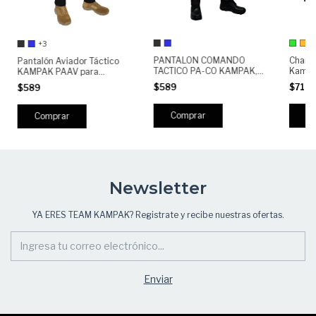
+3
PANTALON COMANDO
Chama
Pantalón Aviador Táctico
TACTICO PA-CO KAMPAK,
Kamp
KAMPAK PAAV para
SEMIREPELENTE,
reflej
Hombre | Militar
$589
$719
$589
ANTIDESGARRE
Multibolsillos | Resistente,
Cómodo y RIPSTOP |
Trabajo y Outdoor,
Comprar
C
Comprar
Semirepelente
Newsletter
YA ERES TEAM KAMPAK? Registrate y recibe nuestras ofertas.