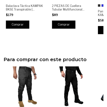
+
Balaclava Táctica KAMPAK
2 PIEZAS DE Cuellera
BKSE Transpirable |
Tubular Multifuncional
Pantal
Pasamontañas Elástico con
Unisex BK01 KAMPAK |
KAMPA
$179
$89
Zonas Ventiladas | Uso
Deportivo Táctico Outdoor
Hombre
Outdoor, Moto, Airsoft,
para Moto, Ciclismo,
$589
Multibo
Clima Frío
Running y Camping
Cómod
Trabaj
C
Semir
Para comprar con este producto