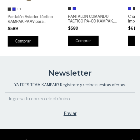
+3
PANTALON COMANDO
Chama
Pantalón Aviador Táctico
TACTICO PA-CO KAMPAK,
Imper
KAMPAK PAAV para
SEMIREPELENTE,
CHMRA
Hombre | Militar
$589
$619
$589
ANTIDESGARRE
Outdoo
Multibolsillos | Resistente,
Ligera
Cómodo y RIPSTOP |
Trabajo y Outdoor,
Comprar
C
Comprar
Semirepelente
Newsletter
YA ERES TEAM KAMPAK? Registrate y recibe nuestras ofertas.