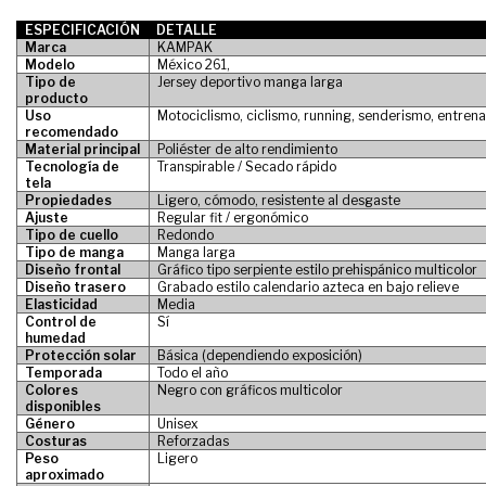
ESPECIFICACIÓN
DETALLE
Marca
KAMPAK
Modelo
México 261,
Tipo de
Jersey deportivo manga larga
producto
Uso
Motociclismo, ciclismo, running, senderismo, entren
recomendado
Material principal
Poliéster de alto rendimiento
Tecnología de
Transpirable / Secado rápido
tela
Propiedades
Ligero, cómodo, resistente al desgaste
Ajuste
Regular fit / ergonómico
Tipo de cuello
Redondo
Tipo de manga
Manga larga
Diseño frontal
Gráfico tipo serpiente estilo prehispánico multicolor
Diseño trasero
Grabado estilo calendario azteca en bajo relieve
Elasticidad
Media
Control de
Sí
humedad
Protección solar
Básica (dependiendo exposición)
Temporada
Todo el año
Colores
Negro con gráficos multicolor
disponibles
Género
Unisex
Costuras
Reforzadas
Peso
Ligero
aproximado