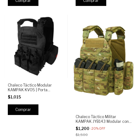
Chaleco Táctico Modular
KAMPAK KV05 | Porta
Cargadores MOLLE | Bolsas
$1,015
Laterales Médicas | Ajustable y
Expandible
Chaleco Táctico Militar
KAMPAK JYB143 Modular con
Placas Ajustables, Bolsas
$1,200
-
20
%
OFF
desmontables, molle, porta
$1,500
cargadores, multicam