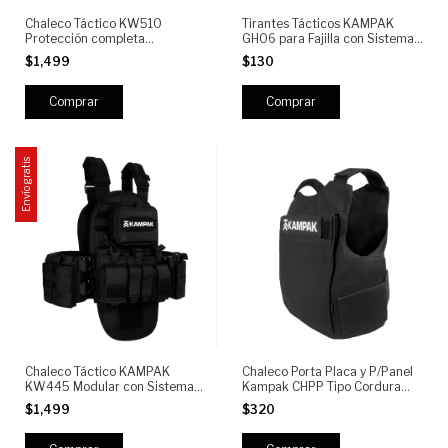
Chaleco Táctico KW510
Tirantes Tácticos KAMPAK
Protección completa
GH06 para Fajilla con Sistema
Multifuncional Liberación
MOLLE, Ajustables y
$1,499
$130
Rápida con Sistema Pouch y
Reforzados
Porta Cargadores
Envío gratis
Chaleco Táctico KAMPAK
Chaleco Porta Placa y P/Panel
KW445 Modular con Sistema
Kampak CHPP Tipo Cordura
MOLLE, Portacargadores AR y
Semi Repelente
$1,499
$320
Pistola, Mochila Desmontable -
Tactical Vest Plate Carrier