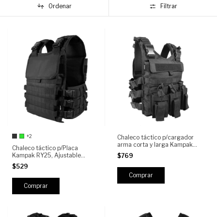
Ordenar
Filtrar
+2
Chaleco táctico p/cargador
arma corta y larga Kampak
Chaleco táctico p/Placa
CH3C, para Placa.
Kampak RY25, Ajustable
$769
Crossfit
$529
Comprar