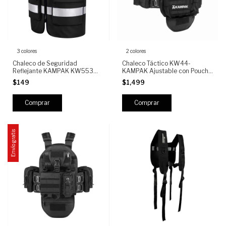
3 colores
2 colores
Chaleco de Seguridad
Chaleco Táctico KW44-
Reflejante KAMPAK KW553
KAMPAK Ajustable con Pouchs
Alta Visibilidad con Bolsillos
Laterales, compartimentos
$149
$1,499
Multifunción y Cierre Reforzado
Multipropósito y liberación
para Trabajo, Construcción y
rapida
Seguridad Ind
Comprar
Comprar
Envío gratis