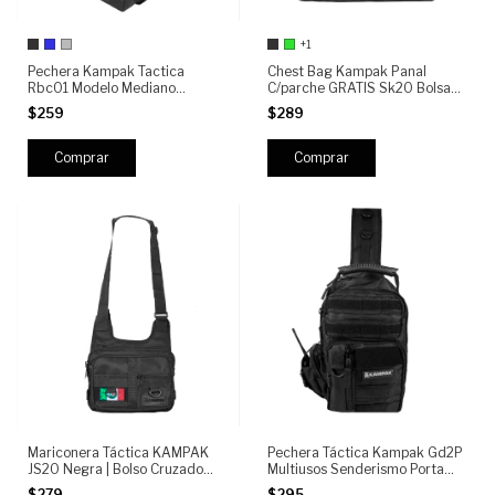
+1
Pechera Kampak Tactica
Chest Bag Kampak Panal
Rbc01 Modelo Mediano
C/parche GRATIS Sk20 Bolsa
Resistente
Invisible Multiusos
$259
$289
Comprar
Comprar
Mariconera Táctica KAMPAK
Pechera Táctica Kampak Gd2P
JS20 Negra | Bolso Cruzado
Multiusos Senderismo Porta
Antirrobo | Crossbody Militar
Arma
$279
$295