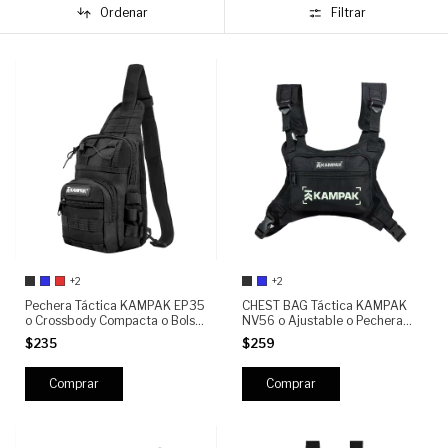
Ordenar
Filtrar
+2
+2
Pechera Táctica KAMPAK EP35
CHEST BAG Táctica KAMPAK
o Crossbody Compacta o Bolso
NV56 o Ajustable o Pechera
Sling Antirrobo o Resistente
Crossbody Unisex o Ideal para
$235
$259
600D o Ideal Para Viaje,
Moto, EDC, Senderismo y Uso
Urbano y EDC
Diario
Comprar
Comprar