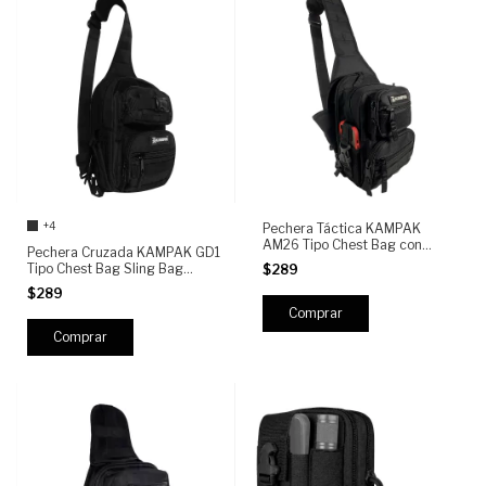
+4
Pechera Táctica KAMPAK
AM26 Tipo Chest Bag con
Pechera Cruzada KAMPAK GD1
Sistema MOLLE, 6
Tipo Chest Bag Sling Bag
$289
Compartimentos, Porta Celular
Hombre Mochila Compacta
$289
6.5", Porta Radio y Velcro para
Urbana Multiusos con Sistema
Parches - Bolsa Cruzada
MOLLE y Acceso Rápido,
espacio para escuadra
Comprar