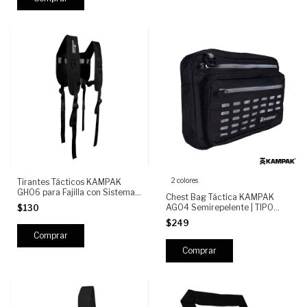
2 colores
Tirantes Tácticos KAMPAK
GH06 para Fajilla con Sistema
Chest Bag Táctica KAMPAK
MOLLE, Ajustables y
AG04 Semirepelente | TIPO
$130
Reforzados
CHALECO Militar, Corte Láser,
$249
Reflejante, multiples
compartimentos
Comprar