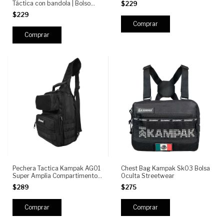
Táctica con bandola | Bolso
$229
Pecho Antirrobo Reflejante,
$229
Moto, Urbano y Outdoor
Comprar
Pechera Tactica Kampak AG01
Chest Bag Kampak Sk03 Bolsa
Super Amplia Compartimento
Oculta Streetwear
P/arma Multiusos
$289
$275