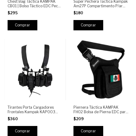
Chest Bag Táctica KAMPAK
Super Pechera Tactica Kampak
CB01 | Bolso Táctico EDC Pecho
Am27P Compartimento P/arma
Hombre | Mochila Pecho Militar
Multiusos
$295
$180
con Sistema MOLLE y
Compartimentos | Tactical
Chest Bag
Comprar
Tirantes Porta Cargadores
Piernera Táctica KAMPAK
Frontales Kampak KAP003
FH02 Bolsa de Pierna EDC para
Chest Bag Porta Accesorios
Moto con Sistema MOLLE Porta
$360
$209
Celular 6 Compartimentos