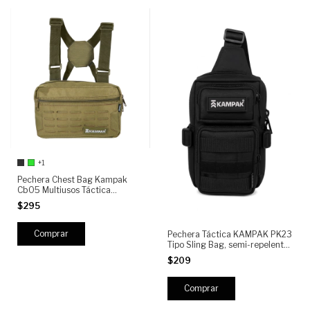
+1
Pechera Chest Bag Kampak
Cb05 Multiusos Táctica
Multiusos Mochila Repartidor
$295
Comprar
Pechera Táctica KAMPAK PK23
Tipo Sling Bag, semi-repelente,
Ajuste Ambidiestro, MOLLE y
$209
Compartimentos Multipropósito