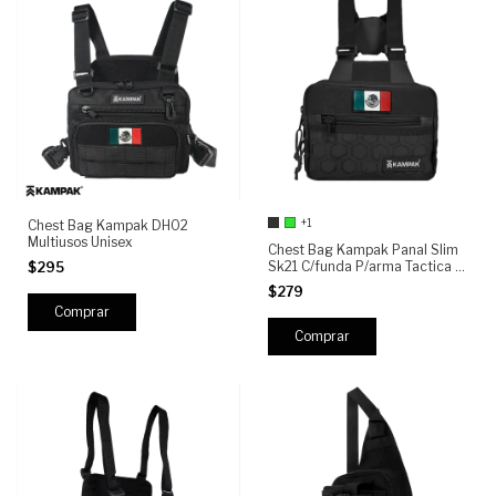
+1
Chest Bag Kampak DH02
Multiusos Unisex
Chest Bag Kampak Panal Slim
Sk21 C/funda P/arma Tactica +
$295
PARCHE GRATIS
$279
Comprar