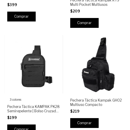
Pechera Táctica Kampak RY9
Multi Pocket Multiusos
$399
$209
Comprar
3 colores
Pechera Táctica Kampak GH02
Multiuso Compacto
Pechera Táctica KAMPAK PK28
Semirepelente | Bolso Cruzado
$219
Militar para Celular 6.7",
$199
Compacta, Ajustable y
Resistente
Comprar