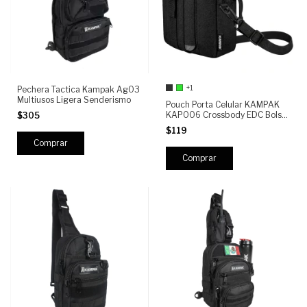
+1
Pechera Tactica Kampak Ag03
Multiusos Ligera Senderismo
Pouch Porta Celular KAMPAK
KAP006 Crossbody EDC Bolsa
$305
Compacta Bandolera Porta
$119
Gadgets SEMI-Impermeable
Hombre Viaje Outdoor
Comprar