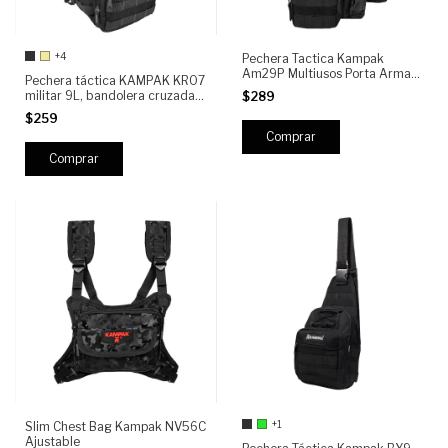
+4
Pechera Tactica Kampak
Am29P Multiusos Porta Arma
Pechera táctica KAMPAK KR07
Removible
militar 9L, bandolera cruzada
$289
con sistema MOLLE, multiusos
$259
para outdoor, camping y uso
Comprar
diario
Comprar
+1
Slim Chest Bag Kampak NV56C
Ajustable