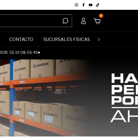
0
CONTACTO
SUCURSALES FISICAS
POLÍTICA DE DE
OR: 55 19 08 06 49◾