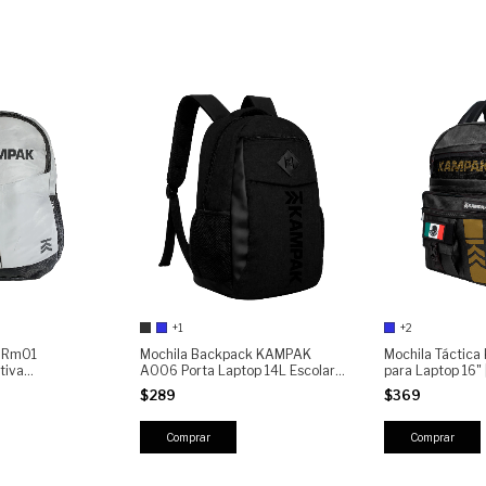
+1
+2
 Rm01
Mochila Backpack KAMPAK
Mochila Táctic
tiva
A006 Porta Laptop 14L Escolar
para Laptop 16"
Universitaria Urbana Viaje Casual
Urbana Resiste
$289
$369
Resistente Hombre Mujer
repelente | 5 C
Capacidad 20 L
Comprar
Comprar