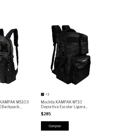
+3
a KAMPAK MS103
Mochila KAMPAK MT10
 | Backpack
Deportiva Escolar Ligera
nte-SEMI
Multifuncional
$285
ompartimentos |
Comprar