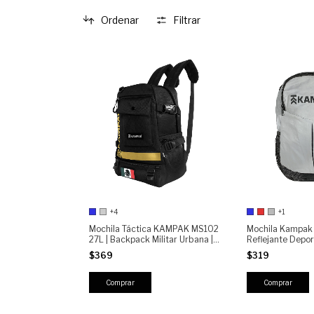
Ordenar
Filtrar
+4
+1
Mochila Táctica KAMPAK MS102
Mochila Kampak
27L | Backpack Militar Urbana |
Reflejante Depor
Porta Laptop | Mochila
Multifuncional
$369
$319
Resistente para Uso Diario, Viaje
y Outdoor
Comprar
Comprar