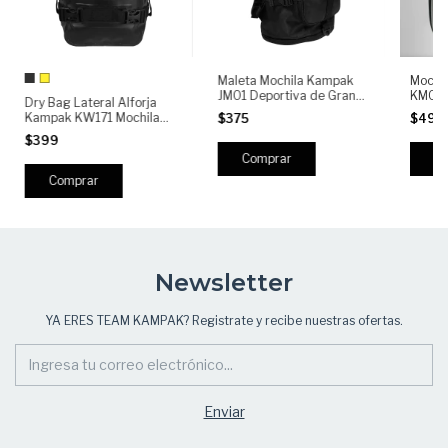
Mochi
Maleta Mochila Kampak
KM06 
JM01 Deportiva de Gran
Dry Bag Lateral Alforja
Imper
capacidad Resistente
Kampak KW171 Mochila
$499
$375
Antigo
Ligera
p/Moto Universales
$399
Comprar
Newsletter
YA ERES TEAM KAMPAK? Registrate y recibe nuestras ofertas.