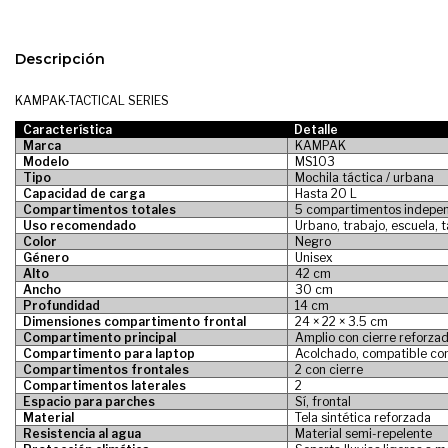
Descripción
KAMPAK-TACTICAL SERIES
Característica
Detalle
Marca
KAMPAK
Modelo
MS103
Tipo
Mochila táctica / urbana
Capacidad de carga
Hasta 20 L
Compartimentos totales
5 compartimentos indepe
Uso recomendado
Urbano, trabajo, escuela, t
Color
Negro
Género
Unisex
Alto
42 cm
Ancho
30 cm
Profundidad
14 cm
Dimensiones compartimento frontal
24 × 22 × 3.5 cm
Compartimento principal
Amplio con cierre reforza
Compartimento para laptop
Acolchado, compatible con
Compartimentos frontales
2 con cierre
Compartimentos laterales
2
Espacio para parches
Sí, frontal
Material
Tela sintética reforzada
Resistencia al agua
Material semi-repelente