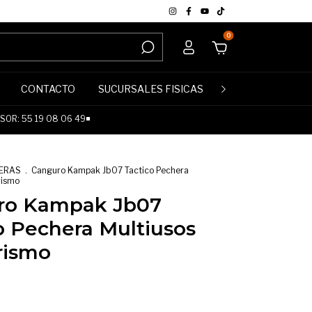
0
CONTACTO
SUCURSALES FISICAS
POLÍTICA DE DE
OR: 55 19 08 06 49◾
ERAS
.
Canguro Kampak Jb07 Tactico Pechera
rismo
ro Kampak Jb07
o Pechera Multiusos
rismo