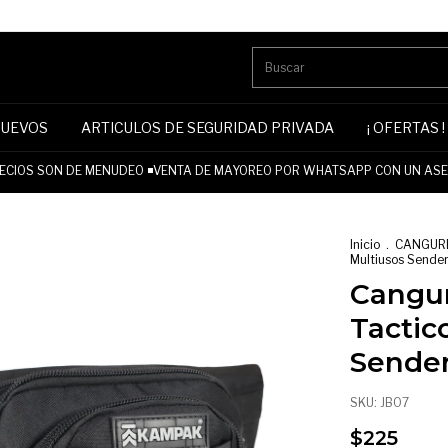
NUEVOS
ARTICULOS DE SEGURIDAD PRIVADA
¡ OFERTAS !
CIOS SON DE MENUDEO ◾VENTA DE MAYOREO POR WHATSAPP CON UN ASES
Inicio
.
CANGUR
Multiusos Sende
Cangu
Tactic
Sende
SKU:
JB07
$225