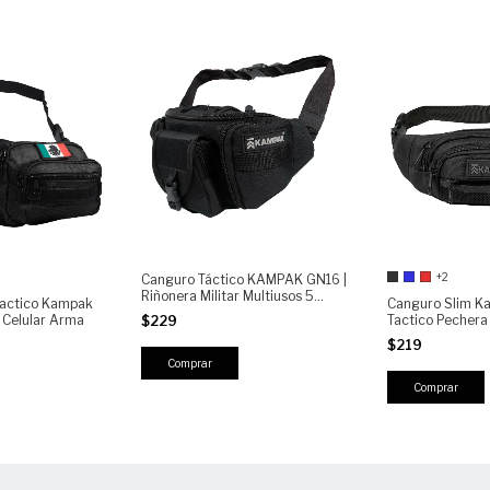
+2
Canguro Táctico KAMPAK GN16 |
Riñonera Militar Multiusos 5
Tactico Kampak
Canguro Slim K
Compartimientos | Bolsa
 Celular Arma
Tactico Pechera
$229
Crossbody resistente para
Deportivo
outdoor, viaje y uso diario
$219
Comprar