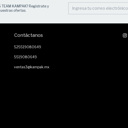
S TEAM KAMPAK? Registrate y
uestras ofertas.
Contáctanos
525519080649
5519080649
ventas3@kampak.mx