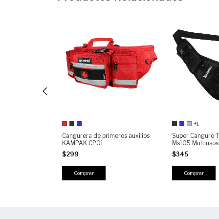
+1
 Chest Bag
ra Hombre |
Cangurera de primeros auxilios
Super Canguro 
HALECO con
KAMPAK CP01
Ms105 Multiusos
$299
$345
Comprar
Comprar