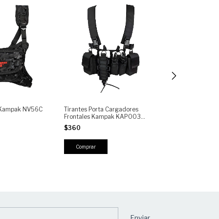
 Kampak NV56C
Tirantes Porta Cargadores
Double Chest B
Frontales Kampak KAP003
Utra Slim P/ Tel
Chest Bag Porta Accesorios
$360
$225
Comprar