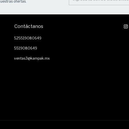
uestras ofertas.
Contáctanos
525519080649
5519080649
ventas3@kampak.mx