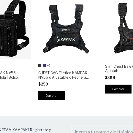
+2
Slim Chest Bag
Ajustable
PAK NV53
CHEST BAG Táctica KAMPAK
ola | Bolso
NV56 o Ajustable o Pechera
$399
Reflejante,
Crossbody Unisex o Ideal para
$259
Outdoor
Moto, EDC, Senderismo y Uso
Diario
Comprar
S TEAM KAMPAK? Registrate y