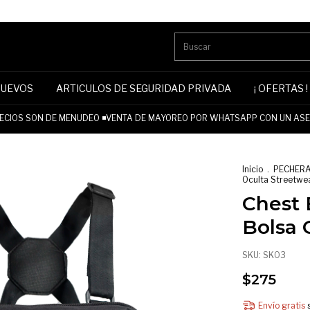
NUEVOS
ARTICULOS DE SEGURIDAD PRIVADA
¡ OFERTAS !
CIOS SON DE MENUDEO ◾VENTA DE MAYOREO POR WHATSAPP CON UN ASES
Inicio
.
PECHER
Oculta Streetwe
Chest
Bolsa 
SKU:
SK03
$275
Envío gratis