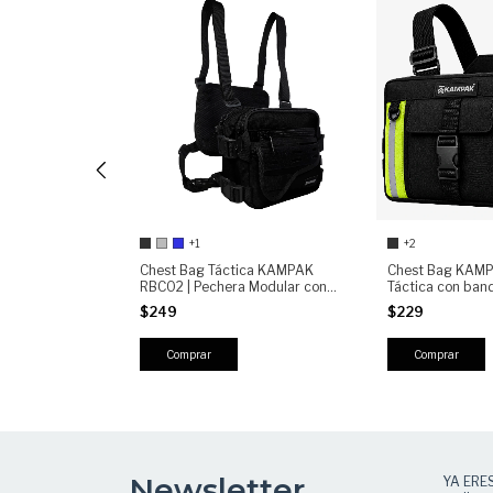
+1
+2
k Panal Slim
Chest Bag Táctica KAMPAK
Chest Bag KAM
rma Tactica +
RBC02 | Pechera Modular con
Táctica con band
Compartimento Oculto, 4
Pecho Antirrobo 
$249
$229
Bolsillos, Ajustable
Moto, Urbano y 
Comprar
Comprar
Newsletter
YA ERE