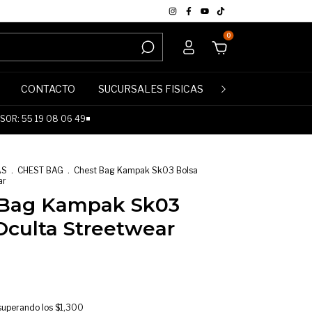
0
CONTACTO
SUCURSALES FISICAS
POLÍTICA DE DE
OR: 55 19 08 06 49◾
AS
.
CHEST BAG
.
Chest Bag Kampak Sk03 Bolsa
ar
 Bag Kampak Sk03
Oculta Streetwear
superando los
$1,300