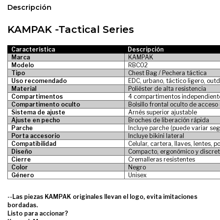
Descripción
KAMPAK -Tactical
Series
Característica
Descripción
Marca
KAMPAK
Modelo
RBC02
Tipo
Chest Bag / Pechera táctica
Uso recomendado
EDC, urbano, táctico ligero, outd
Material
Poliéster de alta resistencia
Compartimentos
4 compartimentos independient
Compartimento oculto
Bolsillo frontal oculto de acceso
Sistema de ajuste
Arnés superior ajustable
Ajuste en pecho
Broches de liberación rápida
Parche
Incluye parche (puede variar seg
Porta accesorio
Incluye bikini lateral
Compatibilidad
Celular, cartera, llaves, lentes,
Diseño
Compacto, ergonómico y discre
Cierre
Cremalleras resistentes
Color
Negro
Género
Unisex
--Las piezas KAMPAK originales llevan el logo, evita imitaciones
bordadas.
Listo para accionar?