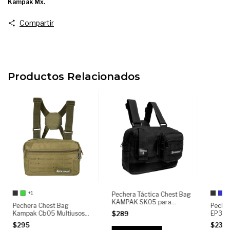
Kampak Mx.
Compartir
Productos Relacionados
+1
Pechera Táctica Chest Bag
KAMPAK SK05 para
Pechera Chest Bag
Peche
Hombre | PECHERA TIPO
Kampak Cb05 Multiusos
EP35 
$289
CHALECO con Sistema
Táctica Multiusos Mochila
Compac
$295
MOLLE
$235
Repartidor
Antirr