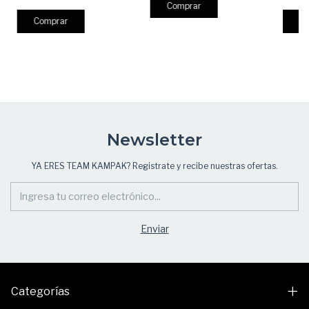
600D o
Urban
Comprar
C
Newsletter
YA ERES TEAM KAMPAK? Registrate y recibe nuestras ofertas.
Categorías