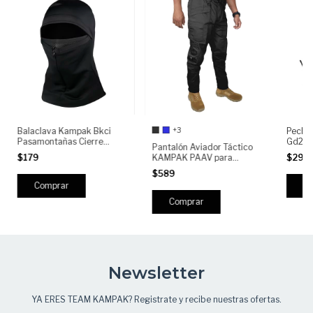
+3
Balaclava Kampak Bkci
Peche
Pasamontañas Cierre
Gd2P M
Pantalón Aviador Táctico
Tactico Moto
Sende
KAMPAK PAAV para
$179
$295
Hombre | Militar
$589
Multibolsillos | Resistente,
C
Cómodo y RIPSTOP |
Trabajo y Outdoor,
Comprar
Semirepelente
Newsletter
YA ERES TEAM KAMPAK? Registrate y recibe nuestras ofertas.