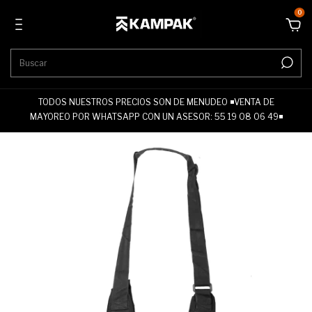
0
TODOS NUESTROS PRECIOS SON DE MENUDEO ◾VENTA DE
MAYOREO POR WHATSAPP CON UN ASESOR: 55 19 08 06 49◾