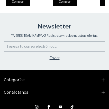
600D o Viaje, Urbano y
Comprar
Comprar
C
EDC
Newsletter
YA ERES TEAM KAMPAK? Registrate y recibe nuestras ofertas.
Categorías
Contáctanos