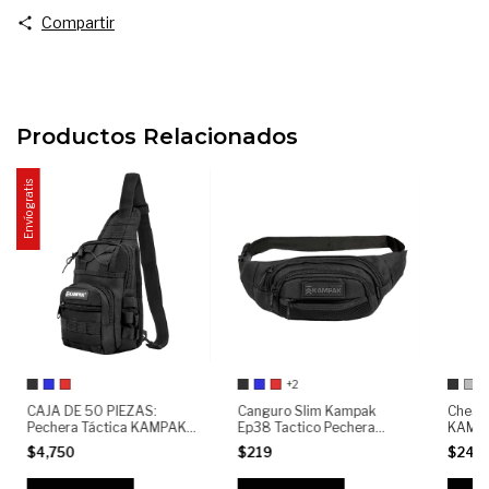
Compartir
Productos Relacionados
Envío gratis
+2
CAJA DE 50 PIEZAS:
Canguro Slim Kampak
Chest 
Pechera Táctica KAMPAK
Ep38 Tactico Pechera
KAMPA
EP35 o Crossbody
Multiusos Deportivo
Modul
$4,750
$219
$249
Compacta o Bolso Sling
Compar
Antirrobo o Resistente
Bolsill