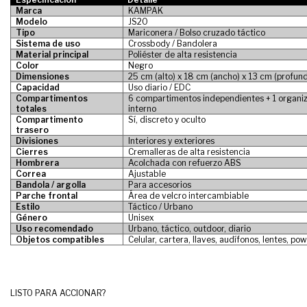
Marca
KAMPAK
Modelo
JS20
Tipo
Mariconera / Bolso cruzado táctico
Sistema de uso
Crossbody / Bandolera
Material principal
Poliéster de alta resistencia
Color
Negro
Dimensiones
25 cm (alto) x 18 cm (ancho) x 13 cm (profun
Capacidad
Uso diario / EDC
Compartimentos
6 compartimentos independientes + 1 organi
totales
interno
Compartimento
Sí, discreto y oculto
trasero
Divisiones
Interiores y exteriores
Cierres
Cremalleras de alta resistencia
Hombrera
Acolchada con refuerzo ABS
Correa
Ajustable
Bandola / argolla
Para accesorios
Parche frontal
Área de velcro intercambiable
Estilo
Táctico / Urbano
Género
Unisex
Uso recomendado
Urbano, táctico, outdoor, diario
Objetos compatibles
Celular, cartera, llaves, audífonos, lentes, po
LISTO PARA ACCIONAR?