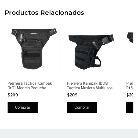
Productos Relacionados
Piernera Tactica Kampak
Piernera Kampak Jb08
Pierne
Rr01 Modelo Pequeño
Tactica Muslera Multiusos
Rt36 
Ligero Multiusos
Airsoft
Ligero
$209
$209
$209