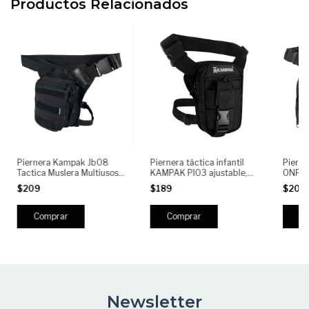
Productos Relacionados
Piernera Kampak Jb08
Piernera táctica infantil
Pierne
Tactica Muslera Multiusos
KAMPAK PI03 ajustable,
ONP12
Airsoft
bolsa multifuncional para
Multi
$209
$189
$209
niño resistente y ligera
Newsletter