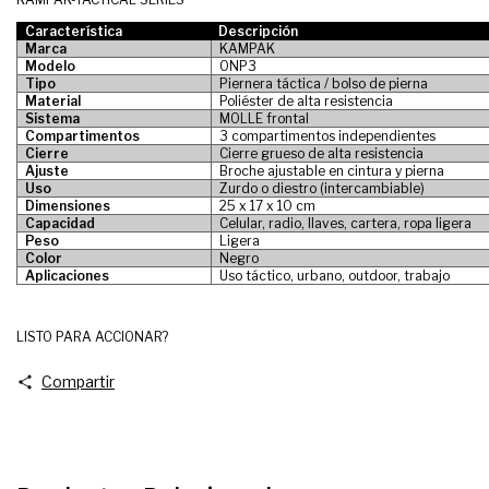
Característica
Descripción
Marca
KAMPAK
Modelo
ONP3
Tipo
Piernera táctica / bolso de pierna
Material
Poliéster de alta resistencia
Sistema
MOLLE frontal
Compartimentos
3 compartimentos independientes
Cierre
Cierre grueso de alta resistencia
Ajuste
Broche ajustable en cintura y pierna
Uso
Zurdo o diestro (intercambiable)
Dimensiones
25 x 17 x 10 cm
Capacidad
Celular, radio, llaves, cartera, ropa ligera
Peso
Ligera
Color
Negro
Aplicaciones
Uso táctico, urbano, outdoor, trabajo
LISTO PARA ACCIONAR?
Compartir