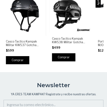
Agotado
Casco Tactico Kampak
Casco Tactico Kampak
Porta 
KW538 Militar Gotcha
Militar KW537 Gotcha
MJ01 2
Paintball Airsoft
$499
Paintball Airsoft
Correa
$599
$125
Densid
Rápida 
Airsof
Newsletter
YA ERES TEAM KAMPAK? Registrate y recibe nuestras ofertas.