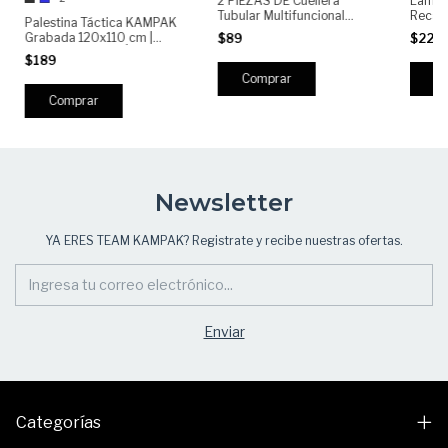
2 PIEZAS DE Cuellera
Lámpa
Tubular Multifuncional
Recar
Palestina Táctica KAMPAK
Unisex BK01 KAMPAK |
Ajusta
Grabada 120x110 cm |
$89
$229
Deportivo Táctico Outdoor
Potent
Shemagh Militar Árabe con
$189
para Moto, Ciclismo,
Flecos | Bufanda
Running y Camping
Multifuncional Outdoor
Caza Motociclismo Airsoft
Comprar
Camping
Newsletter
YA ERES TEAM KAMPAK? Registrate y recibe nuestras ofertas.
Categorías