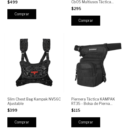
Cb05 Multiusos Táctica
$499
Multiusos Mochila Repartidor
$295
Comprar
Slim Chest Bag Kampak NV56C
Piernera Táctica KAMPAK
Ajustable
RT35 - Bolsa de Pierna
Multifuncional, MOLLE,
$399
$115
Impermeable, EDC, Moto,
Outdoor