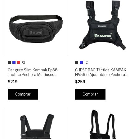
+2
+2
Canguro Slim Kampak Ep38
CHEST BAG Táctica KAMPAK
Tactico Pechera Multiusos
NV56 o Ajustable o Pechera
Deportivo
Crossbody Unisex o Ideal para
$219
$259
Moto, EDC, Senderismo y Uso
Diario
Comprar
Comprar