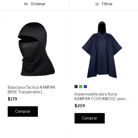
Ordenar
Filtrar
Balaclava Táctica KAMPAK
BKSE Transpirable |
Impermeable para lluvia
Pasamontañas Elástico con
KAMPAK FC06/KM002, poncho
$179
Zonas Ventiladas | Uso Outdoor,
resistente multiusos
Moto, Airsoft, Clima Frío
$209
Comprar