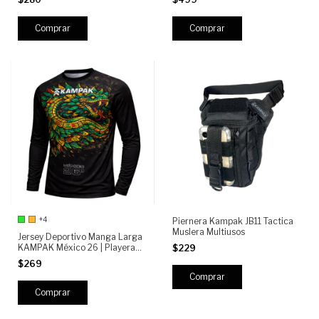
Scooter y Bicicleta | Cobertor
Tanque Motocicleta Con
Contra Lluvia, Polvo y Sol
Compartimentos Reflectantes
Comprar
+4
Piernera Kampak JB11 Tactica
Muslera Multiusos
Jersey Deportivo Manga Larga
KAMPAK México 26 | Playera
$229
Térmica Transpirable para
$269
Moto, Ciclismo, Running y
Outdoor | Secado Rápido,
Ajuste Cómodo
Comprar