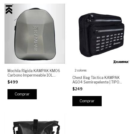
2 colores
Mochila Rígida KAMPAK KM06
Carbono Impermeable 10L
Chest Bag Táctica KAMPAK
Antigolpes
AG04 Semirepelente | TIPO
$499
CHALECO Militar, Corte Láser,
$249
Reflejante, multiples
compartimentos
Comprar