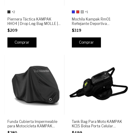
+2
+1
Piernera Táctica KAMPAK
Mochila Kampak Rm01
HH04 | Drop Leg Bag MOLLE |
Reflejante Deportiva
Porta Accesorios Outdoor |
Multifuncional
$209
$319
Muslera Ajustable Militar |
Tactical Leg Bag
Comprar
Comprar
Funda Cubierta Impermeable
Tank Bag Para Moto KAMPAK
para Motocicleta KAMPAK
KC15 Bolsa Porta Celular
KW009 | Protector para Moto,
Impermeable Mochila De
$280
$499