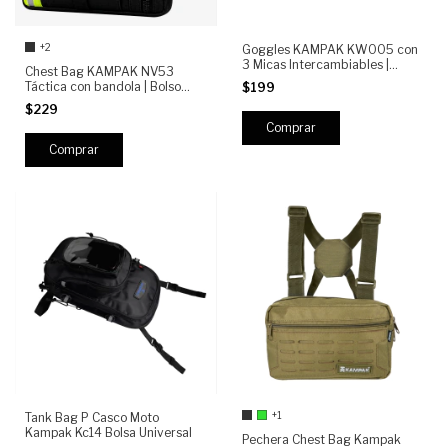
+2
Goggles KAMPAK KW005 con
3 Micas Intercambiables |
Chest Bag KAMPAK NV53
Antiempañantes, Protección
Táctica con bandola | Bolso
$199
UV400, Policarbonato
Pecho Antirrobo Reflejante,
$229
Resistente
Moto, Urbano y Outdoor
Comprar
+1
Tank Bag P Casco Moto
Kampak Kc14 Bolsa Universal
Pechera Chest Bag Kampak