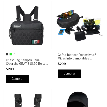
+1
Gafas Tácticas Deportivas 5
Micas Intercambiables |
Chest Bag Kampak Panal
Antigolpes, UV400, Ciclismo,
C/parche GRATIS Sk20 Bolsa
$299
Airsoft, Motociclismo, Running
Invisible Multiusos
$289
Comprar