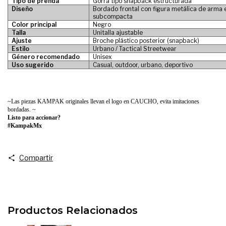
Tipo de prenda
Gorra tipo snapback estructurada
Diseño
Bordado frontal con figura metálica de arma e
subcompacta
Color principal
Negro
Talla
Unitalla ajustable
Ajuste
Broche plástico posterior (snapback)
Estilo
Urbano / Tactical Streetwear
Género recomendado
Unisex
Uso sugerido
Casual, outdoor, urbano, deportivo
~Las piezas KAMPAK originales llevan el logo en CAUCHO, evita imitaciones
bordadas. ~
Listo para accionar?
#KampakMx
Compartir
Productos Relacionados