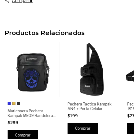
Compartir
Productos Relacionados
Pechera Tactica Kampak
Peche
AN4 + Porta Celular
JS19 P
Mariconera Pechera
Multiu
Kampak Mk09 Bandolera
$199
$279
Cruzada Calavera
$299
Comprar