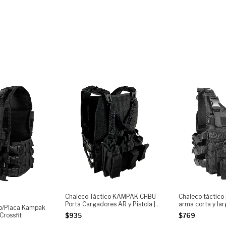
Chaleco Táctico KAMPAK CHBU
Chaleco táctico
Porta Cargadores AR y Pistola |
arma corta y la
 p/Placa Kampak
Sistema MOLLE Frontal | Bungee
CH3C, para Plac
Crossfit
$935
$769
de Retención | Ajustable