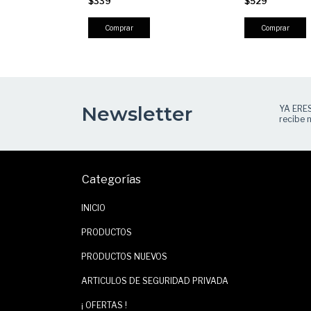
$339
$529
 y Outdoor |
Cierre y Espacio para Parches,
Ajuste Cómodo
Táctica, Militar, Resistente
Comprar
Comprar
Newsletter
YA ERE
recibe n
Categorías
INICIO
PRODUCTOS
PRODUCTOS NUEVOS
ARTICULOS DE SEGURIDAD PRIVADA
¡ OFERTAS !