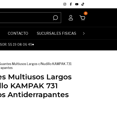
0
CONTACTO
SUCURSALES FISICAS
POLÍTICA DE DE
OR: 55 19 08 06 49◾
Guantes Multiusos Largos c/Nudillo KAMPAK 731
rapantes
s Multiusos Largos
llo KAMPAK 731
os Antiderrapantes