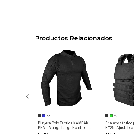
Productos Relacionados
+3
+2
o Manga Larga
Playera Polo Táctica KAMPAK
Chaleco táctico
6 | Playera
PPML Manga Larga Hombre -
RY25, Ajustable 
able para Moto,
Tela transpirable, Bolsas con