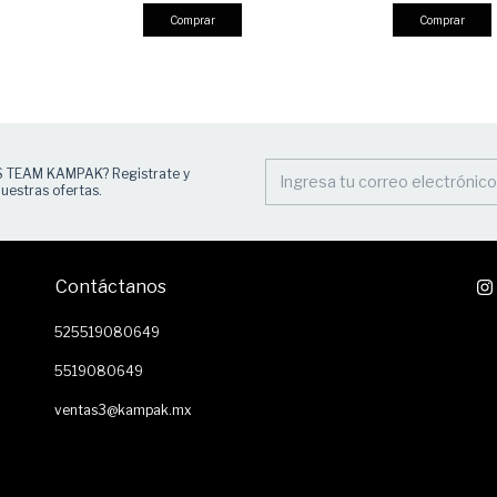
Profesional, PORTA PLACA
S TEAM KAMPAK? Registrate y
uestras ofertas.
Contáctanos
525519080649
5519080649
ventas3@kampak.mx